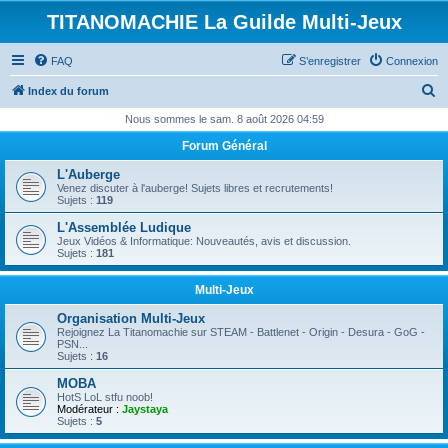
TITANOMACHIE La Guilde Multi-Jeux
FAQ
S’enregistrer
Connexion
R
Index du forum
e
Nous sommes le sam. 8 août 2026 04:59
c
Forum Général
h
L'Auberge
e
Venez discuter à l'auberge! Sujets libres et recrutements!
Sujets :
119
r
L'Assemblée Ludique
c
Jeux Vidéos & Informatique: Nouveautés, avis et discussion.
Sujets :
181
h
e
Multi-Jeux
r
Organisation Multi-Jeux
Rejoignez La Titanomachie sur STEAM - Battlenet - Origin - Desura - GoG -
PSN...
Sujets :
16
MOBA
HotS LoL stfu noob!
Modérateur :
Jaystaya
Sujets :
5