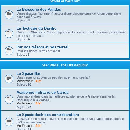
World of Warcraft
La Brasserie des Pandas
Venez discuter "librement" autour d'une chopine dans ce forum généraliste
consacré à WoW!
Sujets :
3
La Tactique du Basilic
Guides et Stratégies! Venez apprendre tous nos secrets qui vous permettront
de passer niveau 2!
Sujets :
4
Par nos trésors et nos terres!
Pour les riches fieffés artisans!
Sujets :
3
Star Wars: The Old Republic
Le Space Bar
Vous reprendrez bien un peu de notre menu spatial?
Modérateur :
Alef
Sujets :
98
Académie militaire de Carida
Vous apprendrez dans la meilleure académie de la Galaxie à mener la
République à la victoire.
Modérateur :
Alef
Sujets :
27
Le Spaciodock des contrebandiers
Artisanat et commerce, dans ce spaciodock secret vous apprendrez tout ce
qu'il vous faut savoir!
Modérateur :
Alef
Sujets :
14