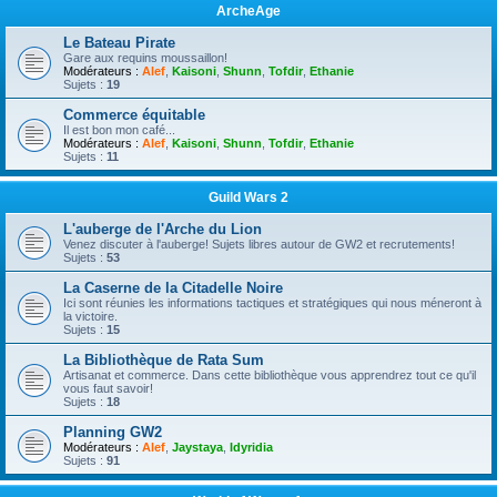
ArcheAge
Le Bateau Pirate
Gare aux requins moussaillon!
Modérateurs :
Alef
,
Kaisoni
,
Shunn
,
Tofdir
,
Ethanie
Sujets :
19
Commerce équitable
Il est bon mon café...
Modérateurs :
Alef
,
Kaisoni
,
Shunn
,
Tofdir
,
Ethanie
Sujets :
11
Guild Wars 2
L'auberge de l'Arche du Lion
Venez discuter à l'auberge! Sujets libres autour de GW2 et recrutements!
Sujets :
53
La Caserne de la Citadelle Noire
Ici sont réunies les informations tactiques et stratégiques qui nous méneront à
la victoire.
Sujets :
15
La Bibliothèque de Rata Sum
Artisanat et commerce. Dans cette bibliothèque vous apprendrez tout ce qu'il
vous faut savoir!
Sujets :
18
Planning GW2
Modérateurs :
Alef
,
Jaystaya
,
Idyridia
Sujets :
91