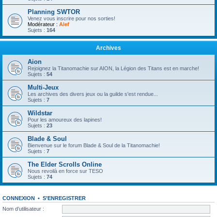
Planning SWTOR
Venez vous inscrire pour nos sorties!
Modérateur :
Alef
Sujets :
164
Archives
Aion
Rejoignez la Titanomachie sur AION, la Légion des Titans est en marche!
Sujets :
54
Multi-Jeux
Les archives des divers jeux ou la guilde s'est rendue...
Sujets :
7
Wildstar
Pour les amoureux des lapines!
Sujets :
23
Blade & Soul
Bienvenue sur le forum Blade & Soul de la Titanomachie!
Sujets :
7
The Elder Scrolls Online
Nous revoilà en force sur TESO
Sujets :
74
CONNEXION
•
S’ENREGISTRER
Nom d’utilisateur :