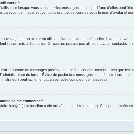
tilisateur ?
utilisateur lorsque vous consultez les messages d’un sujet. L’une d’elles peut êtr
rum. La seconde image, souvent plus grande, est connue sous le nom d’avatar et 
s pouvez ajouter un avatar en utilisant l’une des quatre méthodes d’avatar suivantes 
ont ils sont mis à disposition. Si vous ne pouvez pas utiliser d’avatar, contactez un
iquent le nombre de messages postés ou identifient certains membres tels que les 
ar l’administrateur du forum. Évitez de poster des messages sur le forum dans le seu
ministrateur) peut facilement abaisser votre compteur de messages.
mande de me connecter !?
re intégré (si la fonction a été activée par l’administrateur). Ceci pour empêcher l’u