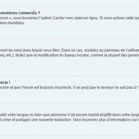
s membres connectés ?
forum », vous trouverez l’option
Cacher mon statut en ligne
. Si vous activez cette o
es invisibles.
ifférent de celui dans lequel vous êtes. Dans ce cas, accédez au
panneau de l’utilisa
ney, etc.). Notez que la modification du fuseau horaire, comme la plupart des para
ecte !
aire et que l’heure est toujours incorrecte, il se peut que le serveur ne soit pas à
installé votre langue ou bien que personne n’ait encore traduit phpBB dans votre l
s à créer et partager une nouvelle traduction. Vous trouverez plus d’informations sur l