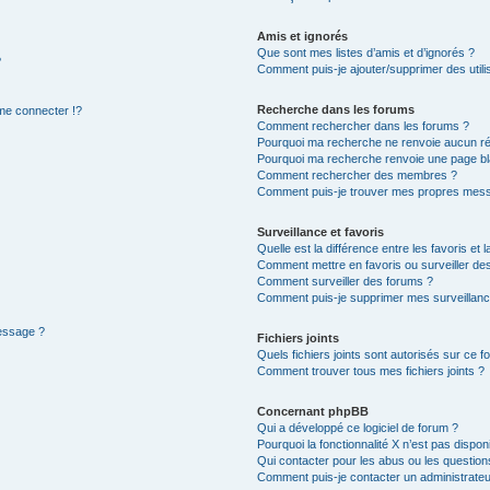
Amis et ignorés
Que sont mes listes d’amis et d’ignorés ?
?
Comment puis-je ajouter/supprimer des utilis
Recherche dans les forums
e connecter !?
Comment rechercher dans les forums ?
Pourquoi ma recherche ne renvoie aucun ré
Pourquoi ma recherche renvoie une page bl
Comment rechercher des membres ?
Comment puis-je trouver mes propres mess
Surveillance et favoris
Quelle est la différence entre les favoris et l
Comment mettre en favoris ou surveiller des
Comment surveiller des forums ?
Comment puis-je supprimer mes surveillanc
message ?
Fichiers joints
Quels fichiers joints sont autorisés sur ce f
Comment trouver tous mes fichiers joints ?
Concernant phpBB
Qui a développé ce logiciel de forum ?
Pourquoi la fonctionnalité X n’est pas dispon
Qui contacter pour les abus ou les questio
Comment puis-je contacter un administrateu