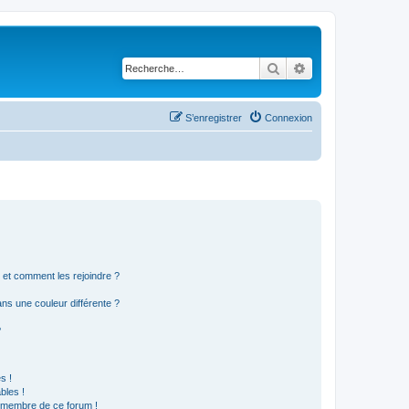
Rechercher
Recherche avancé
S’enregistrer
Connexion
s et comment les rejoindre ?
s une couleur différente ?
?
s !
bles !
n membre de ce forum !