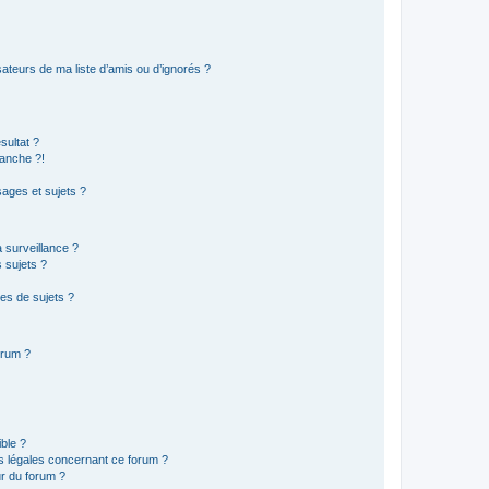
ateurs de ma liste d’amis ou d’ignorés ?
sultat ?
anche ?!
ages et sujets ?
a surveillance ?
 sujets ?
es de sujets ?
orum ?
ible ?
ns légales concernant ce forum ?
r du forum ?