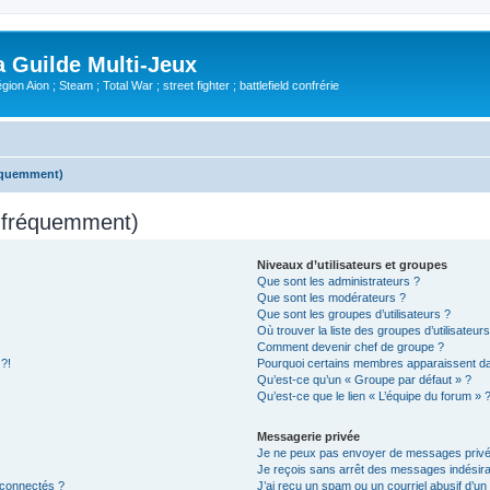
Guilde Multi-Jeux
ion Aion ; Steam ; Total War ; street fighter ; battlefield confrérie
réquemment)
s fréquemment)
Niveaux d’utilisateurs et groupes
Que sont les administrateurs ?
Que sont les modérateurs ?
Que sont les groupes d’utilisateurs ?
Où trouver la liste des groupes d’utilisateur
Comment devenir chef de groupe ?
 ?!
Pourquoi certains membres apparaissent dan
Qu’est-ce qu’un « Groupe par défaut » ?
Qu’est-ce que le lien « L’équipe du forum » 
Messagerie privée
Je ne peux pas envoyer de messages privé
Je reçois sans arrêt des messages indésira
 connectés ?
J’ai reçu un spam ou un courriel abusif d’u