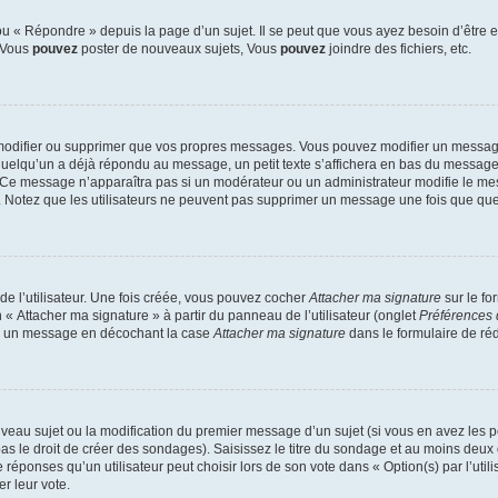
 « Répondre » depuis la page d’un sujet. Il se peut que vous ayez besoin d’être e
: Vous
pouvez
poster de nouveaux sujets, Vous
pouvez
joindre des fichiers, etc.
modifier ou supprimer que vos propres messages. Vous pouvez modifier un message
lqu’un a déjà répondu au message, un petit texte s’affichera en bas du message ind
n. Ce message n’apparaîtra pas si un modérateur ou un administrateur modifie le mes
ive. Notez que les utilisateurs ne peuvent pas supprimer un message une fois que qu
e l’utilisateur. Une fois créée, vous pouvez cocher
Attacher ma signature
sur le fo
 « Attacher ma signature » à partir du panneau de l’utilisateur (onglet
Préférences 
 à un message en décochant la case
Attacher ma signature
dans le formulaire de ré
ouveau sujet ou la modification du premier message d’un sujet (si vous en avez les p
 le droit de créer des sondages). Saisissez le titre du sondage et au moins deux o
onses qu’un utilisateur peut choisir lors de son vote dans « Option(s) par l’utilis
er leur vote.