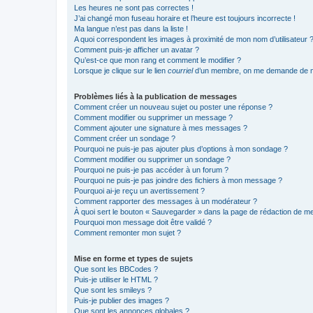
Les heures ne sont pas correctes !
J’ai changé mon fuseau horaire et l’heure est toujours incorrecte !
Ma langue n’est pas dans la liste !
A quoi correspondent les images à proximité de mon nom d’utilisateur 
Comment puis-je afficher un avatar ?
Qu’est-ce que mon rang et comment le modifier ?
Lorsque je clique sur le lien
courriel
d’un membre, on me demande de m
Problèmes liés à la publication de messages
Comment créer un nouveau sujet ou poster une réponse ?
Comment modifier ou supprimer un message ?
Comment ajouter une signature à mes messages ?
Comment créer un sondage ?
Pourquoi ne puis-je pas ajouter plus d’options à mon sondage ?
Comment modifier ou supprimer un sondage ?
Pourquoi ne puis-je pas accéder à un forum ?
Pourquoi ne puis-je pas joindre des fichiers à mon message ?
Pourquoi ai-je reçu un avertissement ?
Comment rapporter des messages à un modérateur ?
À quoi sert le bouton « Sauvegarder » dans la page de rédaction de 
Pourquoi mon message doit être validé ?
Comment remonter mon sujet ?
Mise en forme et types de sujets
Que sont les BBCodes ?
Puis-je utiliser le HTML ?
Que sont les smileys ?
Puis-je publier des images ?
Que sont les annonces globales ?