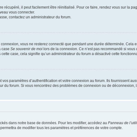
 récupéré, il peut facilement être réinitialisé. Pour ce faire, rendez vous sur la p
uveau vous connecter.
passe, contactez un administrateur du forum.
e connexion, vous ne resterez connecté que pendant une durée déterminée. Cela em
la case
Se souvenir de moi
lors de la connexion. Ce n’est pas recommandé si vous u
s cette case, cela signifie qu’un administrateur du forum a désactivé cette fonctionna
os paramètres d’authentification et votre connexion au forum. Ils fournissent aussi
teur du forum. Si vous rencontrez des problèmes de connexion ou de déconnexion, l
ockés dans notre base de données. Pour les modifier, accédez au
Panneau de l’util
 permettra de modifier tous les paramètres et préférences de votre compte.