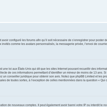
t avoir configuré les forums afin qu’il soit nécessaire de s’enregistrer pour poster
x invités comme les avatars personnalisés, la messagerie privée, l’envoi de courri
t une loi aux États-Unis qui dit que les sites Internet pouvant recueillir des infor
ollecte de ces informations permettant d’identifier un mineur de moins de 13 ans. S
tez un conseiller juridique pour obtenir son avis. Notez que phpBB Limited et les pr
gales de toutes sortes, à l’exception de celles mentionnées dans la question « Qui
réation de nouveaux comptes. Il peut également avoir banni votre IP ou interdit le no