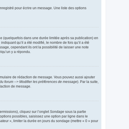
nregistré pour écrire un message. Une liste des options
 (quelquefois dans une durée limitée après sa publication) en
iquant qu’il a été modifié, le nombre de fois qu’il a été
sage, cependant ils ont la possibilité de laisser une note
elqu’un y a répondu.
rmulaire de rédaction de message. Vous pouvez aussi ajouter
du forum --> Modifier les préférences de message
). Par la suite,
daction de message.
ermissions), cliquez sur l’onglet
Sondage
sous la partie
ptions possibles, saisissez une option par ligne dans le
ateur », limiter la durée en jours du sondage (mettre « 0 » pour