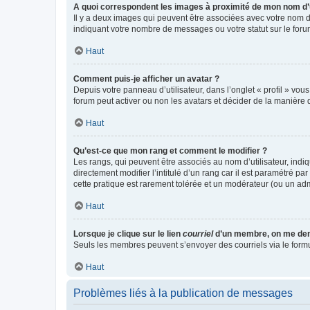
A quoi correspondent les images à proximité de mon nom d’u
Il y a deux images qui peuvent être associées avec votre nom d’
indiquant votre nombre de messages ou votre statut sur le fo
Haut
Comment puis-je afficher un avatar ?
Depuis votre panneau d’utilisateur, dans l’onglet « profil » vou
forum peut activer ou non les avatars et décider de la manière d
Haut
Qu’est-ce que mon rang et comment le modifier ?
Les rangs, qui peuvent être associés au nom d’utilisateur, ind
directement modifier l’intitulé d’un rang car il est paramétré p
cette pratique est rarement tolérée et un modérateur (ou un ad
Haut
Lorsque je clique sur le lien
courriel
d’un membre, on me de
Seuls les membres peuvent s’envoyer des courriels via le formulai
Haut
Problèmes liés à la publication de messages