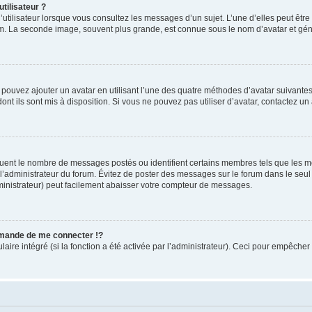
tilisateur ?
utilisateur lorsque vous consultez les messages d’un sujet. L’une d’elles peut êtr
rum. La seconde image, souvent plus grande, est connue sous le nom d’avatar et 
s pouvez ajouter un avatar en utilisant l’une des quatre méthodes d’avatar suivantes 
ont ils sont mis à disposition. Si vous ne pouvez pas utiliser d’avatar, contactez un
iquent le nombre de messages postés ou identifient certains membres tels que les 
ar l’administrateur du forum. Évitez de poster des messages sur le forum dans le seu
ministrateur) peut facilement abaisser votre compteur de messages.
mande de me connecter !?
re intégré (si la fonction a été activée par l’administrateur). Ceci pour empêcher l’u