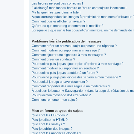
Les heures ne sont pas correctes !
J’ai changé mon fuseau horaire et l’heure est toujours incorrecte !
Ma langue n’est pas dans la liste !
A quoi correspondent les images à proximité de mon nom d’utilisateur 
Comment puis-je afficher un avatar ?
Qu’est-ce que mon rang et comment le modifier ?
Lorsque je clique sur le lien
courriel
d’un membre, on me demande de m
Problèmes liés à la publication de messages
Comment créer un nouveau sujet ou poster une réponse ?
Comment modifier ou supprimer un message ?
Comment ajouter une signature à mes messages ?
Comment créer un sondage ?
Pourquoi ne puis-je pas ajouter plus d’options à mon sondage ?
Comment modifier ou supprimer un sondage ?
Pourquoi ne puis-je pas accéder à un forum ?
Pourquoi ne puis-je pas joindre des fichiers à mon message ?
Pourquoi ai-je reçu un avertissement ?
Comment rapporter des messages à un modérateur ?
À quoi sert le bouton « Sauvegarder » dans la page de rédaction de 
Pourquoi mon message doit être validé ?
Comment remonter mon sujet ?
Mise en forme et types de sujets
Que sont les BBCodes ?
Puis-je utiliser le HTML ?
Que sont les smileys ?
Puis-je publier des images ?
Que sont les annonces globales ?