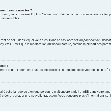
s membres connectés ?
forum », vous trouverez l’option
Cacher mon statut en ligne
. Si vous activez cette o
es invisibles.
ifférent de celui dans lequel vous êtes. Dans ce cas, accédez au
panneau de l’utilisa
ney, etc.). Notez que la modification du fuseau horaire, comme la plupart des para
ecte !
aire et que l’heure est toujours incorrecte, il se peut que le serveur ne soit pas à
installé votre langue ou bien que personne n’ait encore traduit phpBB dans votre l
s à créer et partager une nouvelle traduction. Vous trouverez plus d’informations sur l