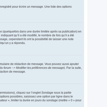
nregistré pour écrire un message. Une liste des options
 (quelquefois dans une durée limitée après sa publication) en
iquant qu’il a été modifié, le nombre de fois qu’il a été
sage, cependant ils ont la possibilité de laisser une note
elqu’un y a répondu.
rmulaire de rédaction de message. Vous pouvez aussi ajouter
du forum --> Modifier les préférences de message
). Par la suite,
daction de message.
ermissions), cliquez sur l’onglet
Sondage
sous la partie
ptions possibles, saisissez une option par ligne dans le
ateur », limiter la durée en jours du sondage (mettre « 0 » pour