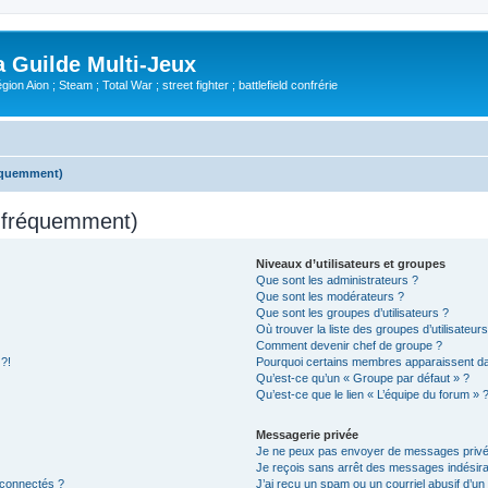
Guilde Multi-Jeux
ion Aion ; Steam ; Total War ; street fighter ; battlefield confrérie
réquemment)
s fréquemment)
Niveaux d’utilisateurs et groupes
Que sont les administrateurs ?
Que sont les modérateurs ?
Que sont les groupes d’utilisateurs ?
Où trouver la liste des groupes d’utilisateur
Comment devenir chef de groupe ?
 ?!
Pourquoi certains membres apparaissent dan
Qu’est-ce qu’un « Groupe par défaut » ?
Qu’est-ce que le lien « L’équipe du forum » 
Messagerie privée
Je ne peux pas envoyer de messages privé
Je reçois sans arrêt des messages indésira
 connectés ?
J’ai reçu un spam ou un courriel abusif d’u