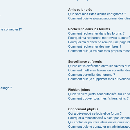
Amis et ignorés
Que sont mes listes d’amis et d’ignorés ?
?
Comment puis-je ajouter/supprimer des utilis
Recherche dans les forums
e connecter !?
Comment rechercher dans les forums ?
Pourquoi ma recherche ne renvoie aucun ré
Pourquoi ma recherche renvoie une page bl
Comment rechercher des membres ?
Comment puis-je trouver mes propres mess
Surveillance et favoris
Quelle est la différence entre les favoris et l
Comment mettre en favoris ou surveiller des
Comment surveiller des forums ?
Comment puis-je supprimer mes surveillanc
message ?
Fichiers joints
Quels fichiers joints sont autorisés sur ce f
Comment trouver tous mes fichiers joints ?
Concernant phpBB
Qui a développé ce logiciel de forum ?
Pourquoi la fonctionnalité X n’est pas dispon
Qui contacter pour les abus ou les questio
Comment puis-je contacter un administrateu