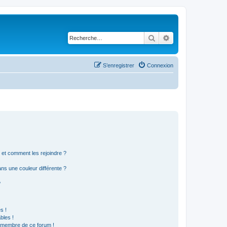
Rechercher
Recherche avancé
S’enregistrer
Connexion
s et comment les rejoindre ?
s une couleur différente ?
?
s !
bles !
n membre de ce forum !