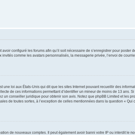
t avoir configuré les forums afin qu’il soit nécessaire de s’enregistrer pour poster
x invités comme les avatars personnalisés, la messagerie privée, l’envoi de courri
t une loi aux États-Unis qui dit que les sites Internet pouvant recueillir des infor
ollecte de ces informations permettant d’identifier un mineur de moins de 13 ans. S
tez un conseiller juridique pour obtenir son avis. Notez que phpBB Limited et les pr
gales de toutes sortes, à l’exception de celles mentionnées dans la question « Qui
réation de nouveaux comptes. Il peut également avoir banni votre IP ou interdit le no