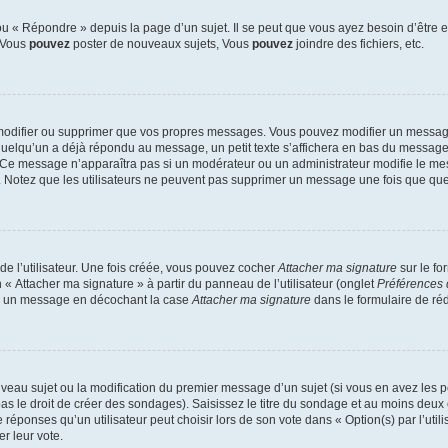
 « Répondre » depuis la page d’un sujet. Il se peut que vous ayez besoin d’être e
: Vous
pouvez
poster de nouveaux sujets, Vous
pouvez
joindre des fichiers, etc.
modifier ou supprimer que vos propres messages. Vous pouvez modifier un message
lqu’un a déjà répondu au message, un petit texte s’affichera en bas du message ind
n. Ce message n’apparaîtra pas si un modérateur ou un administrateur modifie le mes
ive. Notez que les utilisateurs ne peuvent pas supprimer un message une fois que qu
e l’utilisateur. Une fois créée, vous pouvez cocher
Attacher ma signature
sur le fo
 « Attacher ma signature » à partir du panneau de l’utilisateur (onglet
Préférences 
 à un message en décochant la case
Attacher ma signature
dans le formulaire de ré
ouveau sujet ou la modification du premier message d’un sujet (si vous en avez les p
 le droit de créer des sondages). Saisissez le titre du sondage et au moins deux o
onses qu’un utilisateur peut choisir lors de son vote dans « Option(s) par l’utilis
er leur vote.