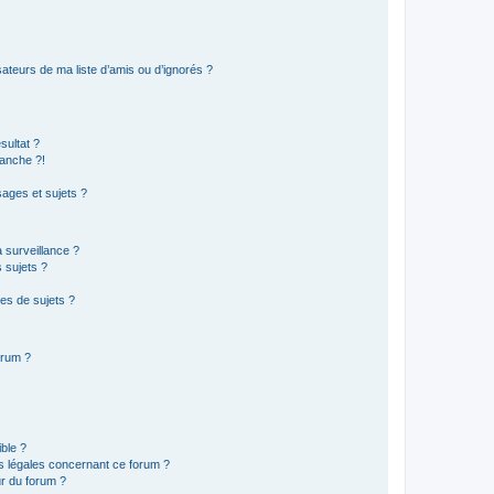
ateurs de ma liste d’amis ou d’ignorés ?
sultat ?
anche ?!
ages et sujets ?
a surveillance ?
 sujets ?
es de sujets ?
orum ?
ible ?
ns légales concernant ce forum ?
r du forum ?