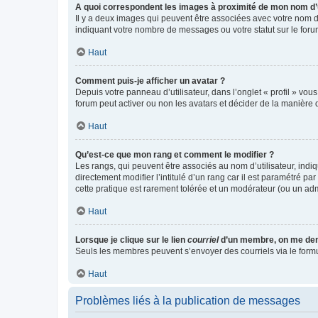
A quoi correspondent les images à proximité de mon nom d’u
Il y a deux images qui peuvent être associées avec votre nom d’
indiquant votre nombre de messages ou votre statut sur le fo
Haut
Comment puis-je afficher un avatar ?
Depuis votre panneau d’utilisateur, dans l’onglet « profil » vou
forum peut activer ou non les avatars et décider de la manière d
Haut
Qu’est-ce que mon rang et comment le modifier ?
Les rangs, qui peuvent être associés au nom d’utilisateur, ind
directement modifier l’intitulé d’un rang car il est paramétré p
cette pratique est rarement tolérée et un modérateur (ou un ad
Haut
Lorsque je clique sur le lien
courriel
d’un membre, on me de
Seuls les membres peuvent s’envoyer des courriels via le formulai
Haut
Problèmes liés à la publication de messages