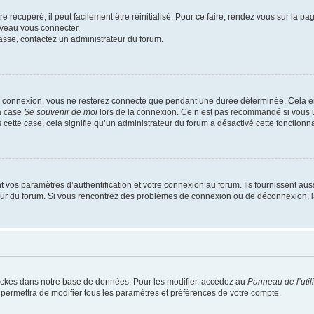
 récupéré, il peut facilement être réinitialisé. Pour ce faire, rendez vous sur la p
uveau vous connecter.
passe, contactez un administrateur du forum.
e connexion, vous ne resterez connecté que pendant une durée déterminée. Cela em
la case
Se souvenir de moi
lors de la connexion. Ce n’est pas recommandé si vous u
s cette case, cela signifie qu’un administrateur du forum a désactivé cette fonctionna
os paramètres d’authentification et votre connexion au forum. Ils fournissent aussi
teur du forum. Si vous rencontrez des problèmes de connexion ou de déconnexion, l
ockés dans notre base de données. Pour les modifier, accédez au
Panneau de l’util
 permettra de modifier tous les paramètres et préférences de votre compte.