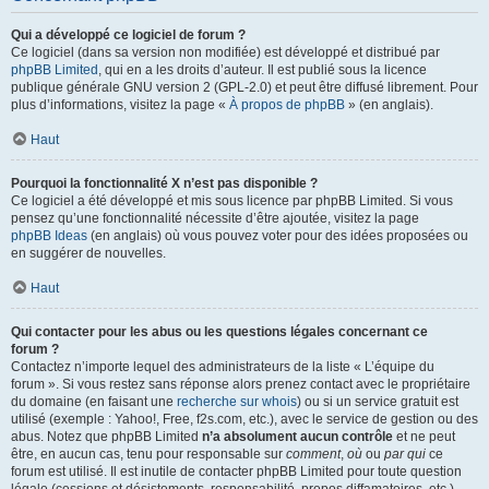
Qui a développé ce logiciel de forum ?
Ce logiciel (dans sa version non modifiée) est développé et distribué par
phpBB Limited
, qui en a les droits d’auteur. Il est publié sous la licence
publique générale GNU version 2 (GPL-2.0) et peut être diffusé librement. Pour
plus d’informations, visitez la page «
À propos de phpBB
» (en anglais).
Haut
Pourquoi la fonctionnalité X n’est pas disponible ?
Ce logiciel a été développé et mis sous licence par phpBB Limited. Si vous
pensez qu’une fonctionnalité nécessite d’être ajoutée, visitez la page
phpBB Ideas
(en anglais) où vous pouvez voter pour des idées proposées ou
en suggérer de nouvelles.
Haut
Qui contacter pour les abus ou les questions légales concernant ce
forum ?
Contactez n’importe lequel des administrateurs de la liste « L’équipe du
forum ». Si vous restez sans réponse alors prenez contact avec le propriétaire
du domaine (en faisant une
recherche sur whois
) ou si un service gratuit est
utilisé (exemple : Yahoo!, Free, f2s.com, etc.), avec le service de gestion ou des
abus. Notez que phpBB Limited
n’a absolument aucun contrôle
et ne peut
être, en aucun cas, tenu pour responsable sur
comment
,
où
ou
par qui
ce
forum est utilisé. Il est inutile de contacter phpBB Limited pour toute question