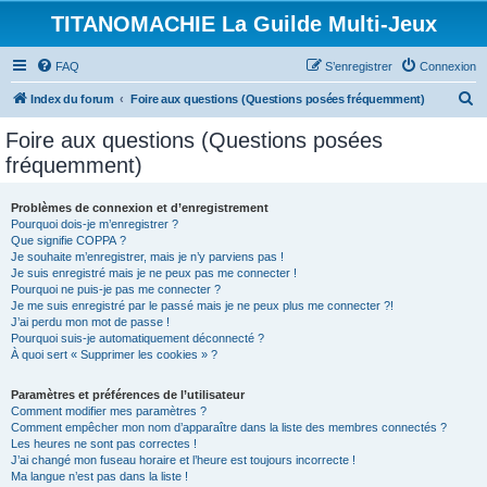
TITANOMACHIE La Guilde Multi-Jeux
FAQ
S’enregistrer
Connexion
R
Index du forum
Foire aux questions (Questions posées fréquemment)
e
Foire aux questions (Questions posées
c
fréquemment)
h
e
Problèmes de connexion et d’enregistrement
Pourquoi dois-je m’enregistrer ?
r
Que signifie COPPA ?
c
Je souhaite m’enregistrer, mais je n’y parviens pas !
Je suis enregistré mais je ne peux pas me connecter !
h
Pourquoi ne puis-je pas me connecter ?
Je me suis enregistré par le passé mais je ne peux plus me connecter ?!
e
J’ai perdu mon mot de passe !
r
Pourquoi suis-je automatiquement déconnecté ?
À quoi sert « Supprimer les cookies » ?
Paramètres et préférences de l’utilisateur
Comment modifier mes paramètres ?
Comment empêcher mon nom d’apparaître dans la liste des membres connectés ?
Les heures ne sont pas correctes !
J’ai changé mon fuseau horaire et l’heure est toujours incorrecte !
Ma langue n’est pas dans la liste !