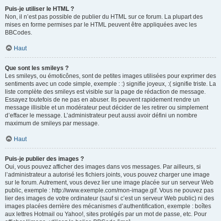
Puis-je utiliser le HTML ?
Non, il n’est pas possible de publier du HTML sur ce forum. La plupart des
mises en forme permises par le HTML peuvent être appliquées avec les
BBCodes.
Haut
Que sont les smileys ?
Les smileys, ou émoticônes, sont de petites images utilisées pour exprimer des
sentiments avec un code simple, exemple : :) signifie joyeux, :( signifie triste. La
liste complète des smileys est visible sur la page de rédaction de message.
Essayez toutefois de ne pas en abuser. Ils peuvent rapidement rendre un
message illisible et un modérateur peut décider de les retirer ou simplement
d’effacer le message. L’administrateur peut aussi avoir défini un nombre
maximum de smileys par message.
Haut
Puis-je publier des images ?
Oui, vous pouvez afficher des images dans vos messages. Par ailleurs, si
l’administrateur a autorisé les fichiers joints, vous pouvez charger une image
sur le forum. Autrement, vous devez lier une image placée sur un serveur Web
public, exemple : http://www.exemple.com/mon-image.gif. Vous ne pouvez pas
lier des images de votre ordinateur (sauf si c’est un serveur Web public) ni des
images placées derrière des mécanismes d’authentification, exemple : boîtes
aux lettres Hotmail ou Yahoo!, sites protégés par un mot de passe, etc. Pour