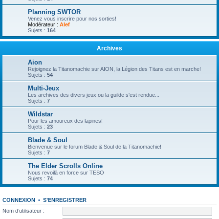
Planning SWTOR
Venez vous inscrire pour nos sorties!
Modérateur :
Alef
Sujets :
164
Archives
Aion
Rejoignez la Titanomachie sur AION, la Légion des Titans est en marche!
Sujets :
54
Multi-Jeux
Les archives des divers jeux ou la guilde s'est rendue...
Sujets :
7
Wildstar
Pour les amoureux des lapines!
Sujets :
23
Blade & Soul
Bienvenue sur le forum Blade & Soul de la Titanomachie!
Sujets :
7
The Elder Scrolls Online
Nous revoilà en force sur TESO
Sujets :
74
CONNEXION
•
S’ENREGISTRER
Nom d’utilisateur :