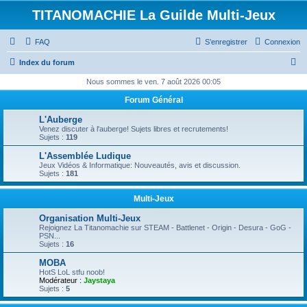
TITANOMACHIE La Guilde Multi-Jeux
FAQ
S’enregistrer
Connexion
R
Index du forum
e
Nous sommes le ven. 7 août 2026 00:05
c
Forum Général
h
L'Auberge
e
Venez discuter à l'auberge! Sujets libres et recrutements!
Sujets :
119
r
L'Assemblée Ludique
c
Jeux Vidéos & Informatique: Nouveautés, avis et discussion.
Sujets :
181
h
e
Multi-Jeux
r
Organisation Multi-Jeux
Rejoignez La Titanomachie sur STEAM - Battlenet - Origin - Desura - GoG -
PSN...
Sujets :
16
MOBA
HotS LoL stfu noob!
Modérateur :
Jaystaya
Sujets :
5