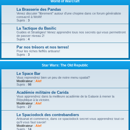
World of Warcraft
La Brasserie des Pandas
Venez discuter "librement" autour d'une chopine dans ce forum généraliste
consacré à WoW!
Sujets :
3
La Tactique du Basilic
Guides et Stratégies! Venez apprendre tous nos secrets qui vous permettront
de passer niveau 2!
Sujets :
4
Par nos trésors et nos terres!
Pour les riches fieffés artisans!
Sujets :
3
Star Wars: The Old Republic
Le Space Bar
Vous reprendrez bien un peu de notre menu spatial?
Modérateur :
Alef
Sujets :
98
Académie militaire de Carida
Vous apprendrez dans la meilleure académie de la Galaxie à mener la
République à la victoire.
Modérateur :
Alef
Sujets :
27
Le Spaciodock des contrebandiers
Artisanat et commerce, dans ce spaciodock secret vous apprendrez tout ce
qu'il vous faut savoir!
Modérateur :
Alef
Sujets :
14