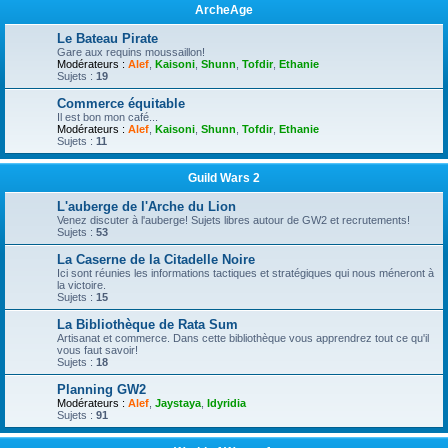
ArcheAge
Le Bateau Pirate
Gare aux requins moussaillon!
Modérateurs :
Alef
,
Kaisoni
,
Shunn
,
Tofdir
,
Ethanie
Sujets :
19
Commerce équitable
Il est bon mon café...
Modérateurs :
Alef
,
Kaisoni
,
Shunn
,
Tofdir
,
Ethanie
Sujets :
11
Guild Wars 2
L'auberge de l'Arche du Lion
Venez discuter à l'auberge! Sujets libres autour de GW2 et recrutements!
Sujets :
53
La Caserne de la Citadelle Noire
Ici sont réunies les informations tactiques et stratégiques qui nous méneront à
la victoire.
Sujets :
15
La Bibliothèque de Rata Sum
Artisanat et commerce. Dans cette bibliothèque vous apprendrez tout ce qu'il
vous faut savoir!
Sujets :
18
Planning GW2
Modérateurs :
Alef
,
Jaystaya
,
Idyridia
Sujets :
91