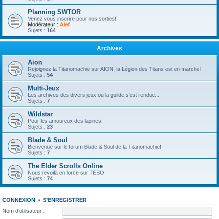
Planning SWTOR
Venez vous inscrire pour nos sorties!
Modérateur :
Alef
Sujets :
164
Archives
Aion
Rejoignez la Titanomachie sur AION, la Légion des Titans est en marche!
Sujets :
54
Multi-Jeux
Les archives des divers jeux ou la guilde s'est rendue...
Sujets :
7
Wildstar
Pour les amoureux des lapines!
Sujets :
23
Blade & Soul
Bienvenue sur le forum Blade & Soul de la Titanomachie!
Sujets :
7
The Elder Scrolls Online
Nous revoilà en force sur TESO
Sujets :
74
CONNEXION
•
S’ENREGISTRER
Nom d’utilisateur :