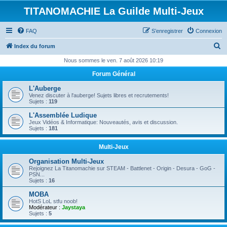
TITANOMACHIE La Guilde Multi-Jeux
FAQ
S’enregistrer
Connexion
R
Index du forum
e
Nous sommes le ven. 7 août 2026 10:19
c
Forum Général
h
L'Auberge
e
Venez discuter à l'auberge! Sujets libres et recrutements!
Sujets :
119
r
L'Assemblée Ludique
c
Jeux Vidéos & Informatique: Nouveautés, avis et discussion.
Sujets :
181
h
e
Multi-Jeux
r
Organisation Multi-Jeux
Rejoignez La Titanomachie sur STEAM - Battlenet - Origin - Desura - GoG -
PSN...
Sujets :
16
MOBA
HotS LoL stfu noob!
Modérateur :
Jaystaya
Sujets :
5