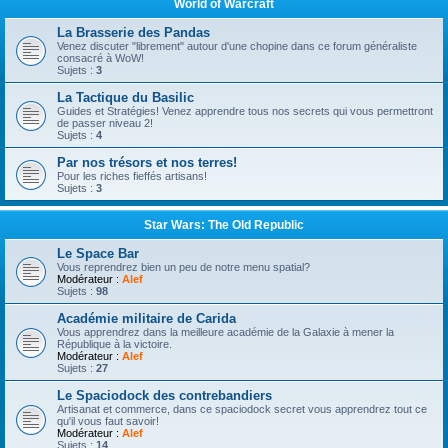
World of Warcraft
La Brasserie des Pandas
Venez discuter "librement" autour d'une chopine dans ce forum généraliste
consacré à WoW!
Sujets :
3
La Tactique du Basilic
Guides et Stratégies! Venez apprendre tous nos secrets qui vous permettront
de passer niveau 2!
Sujets :
4
Par nos trésors et nos terres!
Pour les riches fieffés artisans!
Sujets :
3
Star Wars: The Old Republic
Le Space Bar
Vous reprendrez bien un peu de notre menu spatial?
Modérateur :
Alef
Sujets :
98
Académie militaire de Carida
Vous apprendrez dans la meilleure académie de la Galaxie à mener la
République à la victoire.
Modérateur :
Alef
Sujets :
27
Le Spaciodock des contrebandiers
Artisanat et commerce, dans ce spaciodock secret vous apprendrez tout ce
qu'il vous faut savoir!
Modérateur :
Alef
Sujets :
14