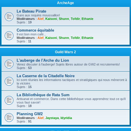
ArcheAge
Le Bateau Pirate
Gare aux requins moussaillon!
Modérateurs :
Alef
,
Kaisoni
,
Shunn
,
Tofdir
,
Ethanie
Sujets :
19
Commerce équitable
Il est bon mon café...
Modérateurs :
Alef
,
Kaisoni
,
Shunn
,
Tofdir
,
Ethanie
Sujets :
11
Guild Wars 2
L'auberge de l'Arche du Lion
Venez discuter à l'auberge! Sujets libres autour de GW2 et recrutements!
Sujets :
53
La Caserne de la Citadelle Noire
Ici sont réunies les informations tactiques et stratégiques qui nous méneront à
la victoire.
Sujets :
15
La Bibliothèque de Rata Sum
Artisanat et commerce. Dans cette bibliothèque vous apprendrez tout ce qu'il
vous faut savoir!
Sujets :
18
Planning GW2
Modérateurs :
Alef
,
Jaystaya
,
Idyridia
Sujets :
91