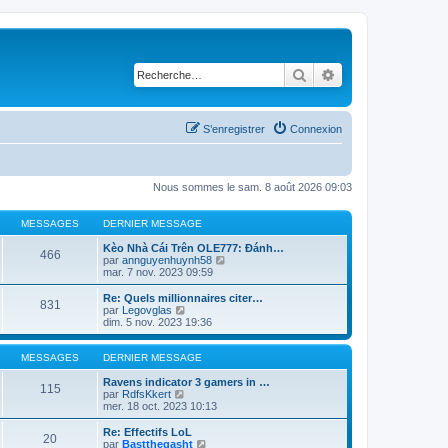
Rechercher
Recherche avancé
S’enregistrer
Connexion
Nous sommes le sam. 8 août 2026 09:03
MESSAGES
DERNIER MESSAGE
Kèo Nhà Cái Trên OLE777: Đánh…
466
V
par
annguyenhuynh58
o
mar. 7 nov. 2023 09:59
i
r
Re: Quels millionnaires citer…
831
l
V
par
Legovglas
e
o
dim. 5 nov. 2023 19:36
d
i
e
r
r
l
MESSAGES
DERNIER MESSAGE
n
e
i
d
Ravens indicator 3 gamers in …
115
e
V
e
par
RdfsKkert
r
o
r
mer. 18 oct. 2023 10:13
m
i
n
e
r
i
Re: Effectifs LoL
20
s
l
e
V
par
Bastthegasht