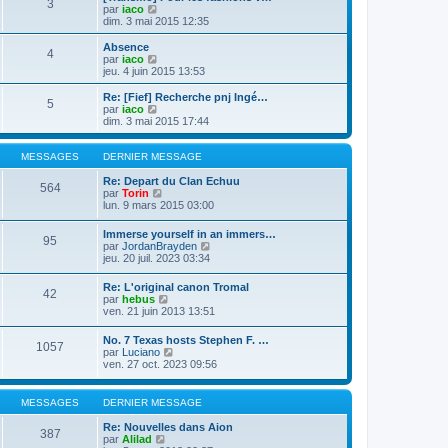
e
3
s
e
V
e
par
iaco
s
r
o
r
dim. 3 mai 2015 12:35
a
m
i
n
g
e
r
i
Absence
e
4
s
l
e
V
par
iaco
s
e
r
o
jeu. 4 juin 2015 13:53
a
d
m
i
g
e
e
r
Re: [Fief] Recherche pnj Ingé…
e
5
r
s
l
V
par
iaco
n
s
e
o
dim. 3 mai 2015 17:44
i
a
d
i
e
g
e
r
r
e
r
l
MESSAGES
DERNIER MESSAGE
m
n
e
e
i
d
Re: Depart du Clan Echuu
564
s
e
e
V
par
Torin
s
r
r
o
lun. 9 mars 2015 03:00
a
m
n
i
g
e
i
r
Immerse yourself in an immers…
e
s
95
e
l
V
par
JordanBrayden
s
r
e
o
jeu. 20 juil. 2023 03:34
a
m
d
i
g
e
e
r
e
Re: L'original canon Tromal
s
r
42
l
V
par
hebus
s
n
e
o
ven. 21 juin 2013 13:51
a
i
d
i
g
e
e
r
e
r
No. 7 Texas hosts Stephen F. …
r
1057
l
m
V
par
Luciano
n
e
e
o
ven. 27 oct. 2023 09:56
i
d
s
i
e
e
s
r
r
r
a
l
m
MESSAGES
DERNIER MESSAGE
n
g
e
e
i
e
d
s
Re: Nouvelles dans Aion
e
387
e
s
V
par
Alilad
r
r