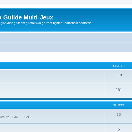
Guilde Multi-Jeux
ion Aion ; Steam ; Total War ; street fighter ; battlefield confrérie
SUJETS
119
181
SUJETS
16
 Desura - GoG - PSN...
5