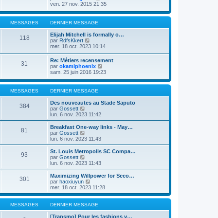
s
e
r
o
ven. 27 nov. 2015 21:35
a
d
m
i
g
e
e
r
e
r
s
l
MESSAGES
DERNIER MESSAGE
n
s
e
i
a
d
Elijah Mitchell is formally o…
118
e
g
e
V
par
RdfsKkert
r
e
r
o
mer. 18 oct. 2023 10:14
m
n
i
e
i
r
Re: Métiers recensement
s
e
31
l
V
par
okamiphoenix
s
r
e
o
sam. 25 juin 2016 19:23
a
m
d
i
g
e
e
r
e
s
r
l
MESSAGES
DERNIER MESSAGE
s
n
e
a
i
d
Des nouveautes au Stade Saputo
g
e
384
e
V
par
Gossett
e
r
r
o
lun. 6 nov. 2023 11:42
m
n
i
e
i
r
Breakfast One-way links - May…
s
81
e
l
V
par
Gossett
s
r
e
o
lun. 6 nov. 2023 11:43
a
m
d
i
g
e
e
r
e
St. Louis Metropolis SC Compa…
s
93
r
l
V
par
Gossett
s
n
e
o
lun. 6 nov. 2023 11:43
a
i
d
i
g
e
e
r
Maximizing Willpower for Seco…
e
r
301
r
l
V
par
haoxiuyun
m
n
e
o
mer. 18 oct. 2023 11:28
e
i
d
i
s
e
e
r
s
r
r
l
MESSAGES
DERNIER MESSAGE
a
m
n
e
g
e
i
d
[Transmo] Pour les fashions v…