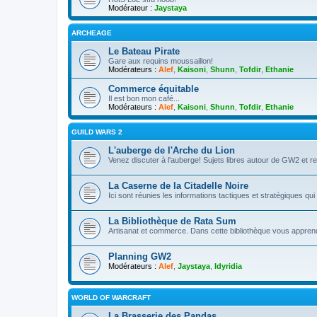
Modérateur :
Jaystaya
ARCHEAGE
Le Bateau Pirate
Gare aux requins moussaillon!
Modérateurs :
Alef
,
Kaisoni
,
Shunn
,
Tofdir
,
Ethanie
Commerce équitable
Il est bon mon café...
Modérateurs :
Alef
,
Kaisoni
,
Shunn
,
Tofdir
,
Ethanie
GUILD WARS 2
L'auberge de l'Arche du Lion
Venez discuter à l'auberge! Sujets libres autour de GW2 et r
La Caserne de la Citadelle Noire
Ici sont réunies les informations tactiques et stratégiques qui
La Bibliothèque de Rata Sum
Artisanat et commerce. Dans cette bibliothèque vous apprendr
Planning GW2
Modérateurs :
Alef
,
Jaystaya
,
Idyridia
WORLD OF WARCRAFT
La Brasserie des Pandas