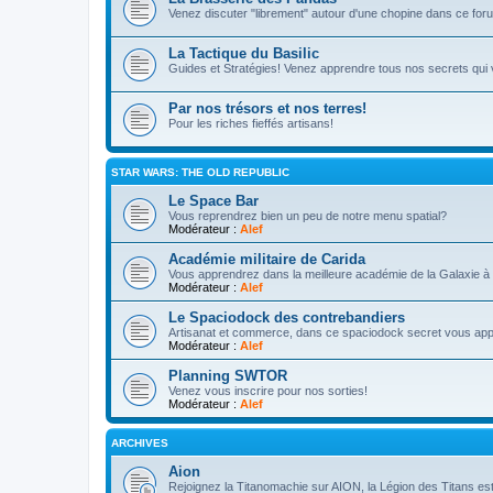
Venez discuter "librement" autour d'une chopine dans ce fo
La Tactique du Basilic
Guides et Stratégies! Venez apprendre tous nos secrets qui 
Par nos trésors et nos terres!
Pour les riches fieffés artisans!
STAR WARS: THE OLD REPUBLIC
Le Space Bar
Vous reprendrez bien un peu de notre menu spatial?
Modérateur :
Alef
Académie militaire de Carida
Vous apprendrez dans la meilleure académie de la Galaxie à m
Modérateur :
Alef
Le Spaciodock des contrebandiers
Artisanat et commerce, dans ce spaciodock secret vous appre
Modérateur :
Alef
Planning SWTOR
Venez vous inscrire pour nos sorties!
Modérateur :
Alef
ARCHIVES
Aion
Rejoignez la Titanomachie sur AION, la Légion des Titans es