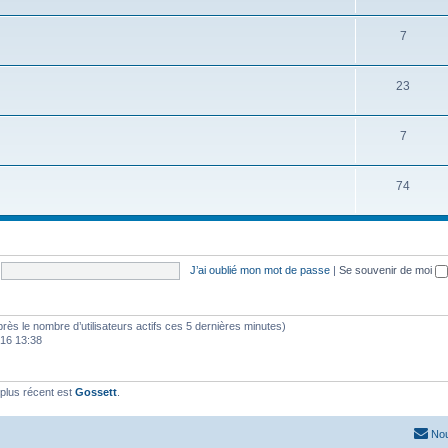
7
23
7
74
J’ai oublié mon mot de passe
|
Se souvenir de moi
d’après le nombre d’utilisateurs actifs ces 5 dernières minutes)
2016 13:38
plus récent est
Gossett
.
Nou