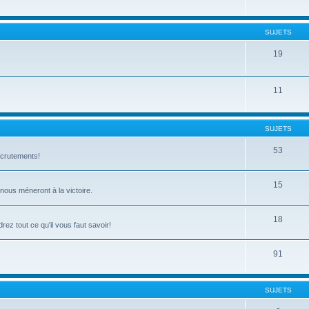
SUJETS
19
11
SUJETS
53
ecrutements!
15
 nous méneront à la victoire.
18
ez tout ce qu'il vous faut savoir!
91
SUJETS