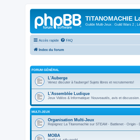
TITANOMACHIE La 
Guilde Multi-Jeux : Guild Wars 2 ; Lég
Accès rapide
FAQ
Index du forum
FORUM GÉNÉRAL
L'Auberge
Venez discuter à l'auberge! Sujets libres et recrutements!
L'Assemblée Ludique
Jeux Vidéos & Informatique: Nouveautés, avis et discussion.
MULTI-JEUX
Organisation Multi-Jeux
Rejoignez La Titanomachie sur STEAM - Battlenet - Origin -
MOBA
HotS LoL stfu noob!