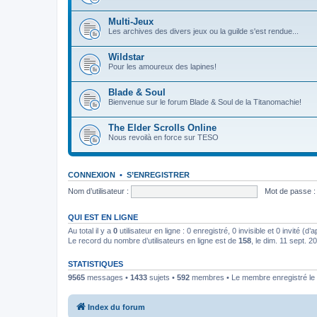
Multi-Jeux
Les archives des divers jeux ou la guilde s'est rendue...
Wildstar
Pour les amoureux des lapines!
Blade & Soul
Bienvenue sur le forum Blade & Soul de la Titanomachie!
The Elder Scrolls Online
Nous revoilà en force sur TESO
CONNEXION
•
S’ENREGISTRER
Nom d’utilisateur :
Mot de passe :
QUI EST EN LIGNE
Au total il y a
0
utilisateur en ligne : 0 enregistré, 0 invisible et 0 invité (
Le record du nombre d’utilisateurs en ligne est de
158
, le dim. 11 sept. 
STATISTIQUES
9565
messages •
1433
sujets •
592
membres • Le membre enregistré le 
Index du forum