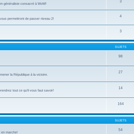
3
rum généraliste consacré à WoW!
4
vous permettront de passer niveau 2!
3
SUJETS
98
27
ener la République à la victoire.
14
ndrez tout ce qu'il vous faut savoir!
164
SUJETS
54
t en marche!