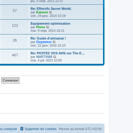
a
o
jeu. 5 sept. 2013 22:37
m
n
g
i
e
i
e
r
Re: Effectifs Secret World.
s
57
e
l
V
par
Kaisoni
s
r
e
o
ven. 24 janv. 2014 10:19
a
m
d
i
g
e
e
r
e
Equipement optimisation
s
122
r
l
V
par
Pixou
s
n
e
o
mar. 9 sept. 2014 18:21
a
i
d
i
g
e
e
r
Re: Guide d'artisanat !
e
r
26
r
l
V
par
Oxymmor
m
n
e
o
ven. 22 janv. 2016 15:10
e
i
d
i
s
e
e
r
Re: POSTEZ VOS AVIS sur The E…
s
r
467
r
l
V
par
MARTIN88
a
m
n
e
o
mar. 4 juil. 2023 10:00
g
e
i
d
i
e
s
e
e
r
s
r
r
l
a
m
n
e
g
e
i
d
e
s
e
e
s
r
r
a
m
n
g
e
i
e
s
e
s
r
a
m
g
e
e
s
s
a
g
e
s contacter
Supprimer les cookies
Heures au format
UTC+02:00