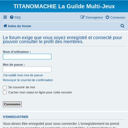
TITANOMACHIE La Guilde Multi-Jeux
FAQ
S’enregistrer
Connexion
R
Index du forum
e
Le forum exige que vous soyez enregistré et connecté pour
c
pouvoir consulter le profil des membres.
h
Nom d’utilisateur :
e
r
Mot de passe :
c
h
J’ai oublié mon mot de passe
Renvoyer le courriel de confirmation
e
Se souvenir de moi
r
Cacher mon statut en ligne pour cette session
S’ENREGISTRER
Vous devez être enregistré pour vous connecter. L’enregistrement ne prend