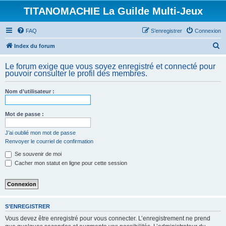
TITANOMACHIE La Guilde Multi-Jeux
FAQ
S’enregistrer
Connexion
R
Index du forum
e
Le forum exige que vous soyez enregistré et connecté pour
c
pouvoir consulter le profil des membres.
h
Nom d’utilisateur :
e
r
Mot de passe :
c
h
J’ai oublié mon mot de passe
Renvoyer le courriel de confirmation
e
Se souvenir de moi
r
Cacher mon statut en ligne pour cette session
S’ENREGISTRER
Vous devez être enregistré pour vous connecter. L’enregistrement ne prend