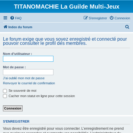
TITANOMACHIE La Guilde Multi-Jeux
FAQ
S’enregistrer
Connexion
R
Index du forum
e
Le forum exige que vous soyez enregistré et connecté pour
c
pouvoir consulter le profil des membres.
h
Nom d’utilisateur :
e
r
Mot de passe :
c
h
J’ai oublié mon mot de passe
Renvoyer le courriel de confirmation
e
Se souvenir de moi
r
Cacher mon statut en ligne pour cette session
S’ENREGISTRER
Vous devez être enregistré pour vous connecter. L’enregistrement ne prend