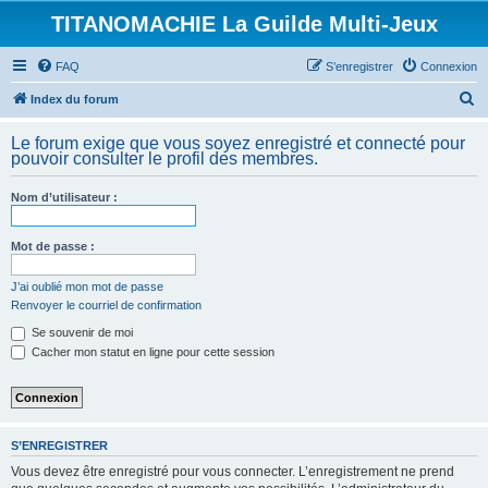
TITANOMACHIE La Guilde Multi-Jeux
FAQ
S’enregistrer
Connexion
R
Index du forum
e
Le forum exige que vous soyez enregistré et connecté pour
c
pouvoir consulter le profil des membres.
h
Nom d’utilisateur :
e
r
Mot de passe :
c
h
J’ai oublié mon mot de passe
Renvoyer le courriel de confirmation
e
Se souvenir de moi
r
Cacher mon statut en ligne pour cette session
S’ENREGISTRER
Vous devez être enregistré pour vous connecter. L’enregistrement ne prend