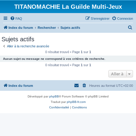
TITANOMACHIE La Guilde Multi-Jeux
FAQ
S’enregistrer
Connexion
R
Index du forum
Rechercher
Sujets actifs
e
Sujets actifs
c
Aller à la recherche avancée
h
0 résultat trouvé • Page
1
sur
1
e
Aucun sujet ou message ne correspond à vos critères de recherche.
r
0 résultat trouvé • Page
1
sur
1
c
Aller à
h
Index du forum
Heures au format
UTC+02:00
e
r
Développé par
phpBB
® Forum Software © phpBB Limited
Traduit par
phpBB-fr.com
Confidentialité
|
Conditions