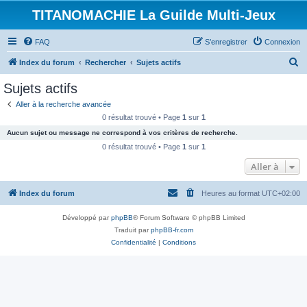
TITANOMACHIE La Guilde Multi-Jeux
FAQ
S’enregistrer
Connexion
R
Index du forum
Rechercher
Sujets actifs
e
Sujets actifs
c
Aller à la recherche avancée
h
0 résultat trouvé • Page
1
sur
1
e
Aucun sujet ou message ne correspond à vos critères de recherche.
r
0 résultat trouvé • Page
1
sur
1
c
Aller à
h
Index du forum
Heures au format
UTC+02:00
e
r
Développé par
phpBB
® Forum Software © phpBB Limited
Traduit par
phpBB-fr.com
Confidentialité
|
Conditions