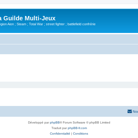
Guilde Multi-Jeux
ion Aion ; Steam ; Total War ; street fighter ; battlefield confrérie
Nou
Développé par
phpBB
® Forum Software © phpBB Limited
Traduit par
phpBB-fr.com
Confidentialité
|
Conditions