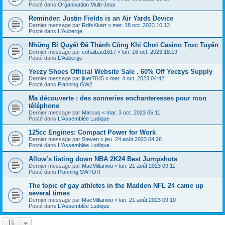
Posté dans
Organisation Multi-Jeux
Reminder: Justin Fields is an Air Yards Device
Dernier message par
RdfsKkert
«
mer. 18 oct. 2023 10:13
Posté dans
L'Auberge
Những Bí Quyết Để Thành Công Khi Chơi Casino Trực Tuyến
Dernier message par
cohaibao1617
«
lun. 16 oct. 2023 18:19
Posté dans
L'Auberge
Yeezy Shoes Official Website Sale . 60% Off Yeezys Supply
Dernier message par
jiuer7845
«
mer. 4 oct. 2023 04:42
Posté dans
Planning GW2
Ma découverte : des sonneries enchanteresses pour mon
téléphone
Dernier message par
Marcus
«
mar. 3 oct. 2023 05:11
Posté dans
L'Assemblée Ludique
125cc Engines: Compact Power for Work
Dernier message par
Steven
«
jeu. 24 août 2023 04:26
Posté dans
L'Assemblée Ludique
Allow’s listing down NBA 2K24 Best Jumpshots
Dernier message par
MacMillanwu
«
lun. 21 août 2023 09:11
Posté dans
Planning SWTOR
The topic of gay athletes in the Madden NFL 24 came up
several times
Dernier message par
MacMillanwu
«
lun. 21 août 2023 09:10
Posté dans
L'Assemblée Ludique