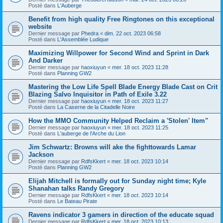
Posté dans
L'Auberge
Benefit from high quality Free Ringtones on this exceptional
website
Dernier message par
Phedra
«
dim. 22 oct. 2023 06:58
Posté dans
L'Assemblée Ludique
Maximizing Willpower for Second Wind and Sprint in Dark
And Darker
Dernier message par
haoxiuyun
«
mer. 18 oct. 2023 11:28
Posté dans
Planning GW2
Mastering the Low Life Spell Blade Energy Blade Cast on Crit
Blazing Salvo Inquisitor in Path of Exile 3.22
Dernier message par
haoxiuyun
«
mer. 18 oct. 2023 11:27
Posté dans
La Caserne de la Citadelle Noire
How the MMO Community Helped Reclaim a 'Stolen' Item"
Dernier message par
haoxiuyun
«
mer. 18 oct. 2023 11:25
Posté dans
L'auberge de l'Arche du Lion
Jim Schwartz: Browns will ake the fighttowards Lamar
Jackson
Dernier message par
RdfsKkert
«
mer. 18 oct. 2023 10:14
Posté dans
Planning GW2
Elijah Mitchell is formally out for Sunday night time; Kyle
Shanahan talks Randy Gregory
Dernier message par
RdfsKkert
«
mer. 18 oct. 2023 10:14
Posté dans
Le Bateau Pirate
Ravens indicator 3 gamers in direction of the educate squad
Dernier message par
RdfsKkert
«
mer. 18 oct. 2023 10:13