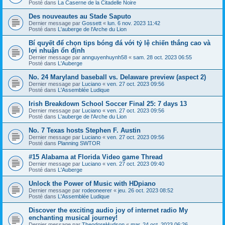
Posté dans
La Caserne de la Citadelle Noire
Des nouveautes au Stade Saputo
Dernier message par
Gossett
«
lun. 6 nov. 2023 11:42
Posté dans
L'auberge de l'Arche du Lion
Bí quyết để chọn tips bóng đá với tỷ lệ chiến thắng cao và
lợi nhuận ổn định
Dernier message par
annguyenhuynh58
«
sam. 28 oct. 2023 06:55
Posté dans
L'Auberge
No. 24 Maryland baseball vs. Delaware preview (aspect 2)
Dernier message par
Luciano
«
ven. 27 oct. 2023 09:56
Posté dans
L'Assemblée Ludique
Irish Breakdown School Soccer Final 25: 7 days 13
Dernier message par
Luciano
«
ven. 27 oct. 2023 09:56
Posté dans
L'auberge de l'Arche du Lion
No. 7 Texas hosts Stephen F. Austin
Dernier message par
Luciano
«
ven. 27 oct. 2023 09:56
Posté dans
Planning SWTOR
#15 Alabama at Florida Video game Thread
Dernier message par
Luciano
«
ven. 27 oct. 2023 09:40
Posté dans
L'Auberge
Unlock the Power of Music with HDpiano
Dernier message par
rodeoneerer
«
jeu. 26 oct. 2023 08:52
Posté dans
L'Assemblée Ludique
Discover the exciting audio joy of internet radio My
enchanting musical journey!
Dernier message par
TheodoreHudson
«
mar. 24 oct. 2023 06:26