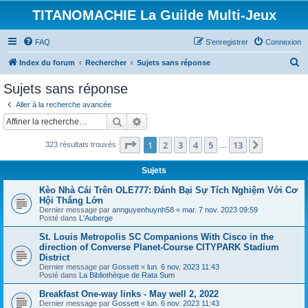
TITANOMACHIE La Guilde Multi-Jeux
FAQ
S’enregistrer
Connexion
R
Index du forum
Rechercher
Sujets sans réponse
e
Sujets sans réponse
c
Aller à la recherche avancée
h
Rechercher
Recherche avancée
e
Page
1
sur
13
1
2
3
4
5
13
Suivante
323 résultats trouvés
r
…
c
Sujets
h
Kèo Nhà Cái Trên OLE777: Đánh Bại Sự Tích Nghiệm Với Cơ
e
Hội Thắng Lớn
Dernier message par
annguyenhuynh58
«
mar. 7 nov. 2023 09:59
r
Posté dans
L'Auberge
St. Louis Metropolis SC Companions With Cisco in the
direction of Converse Planet-Course CITYPARK Stadium
District
Dernier message par
Gossett
«
lun. 6 nov. 2023 11:43
Posté dans
La Bibliothèque de Rata Sum
Breakfast One-way links - May well 2, 2022
Dernier message par
Gossett
«
lun. 6 nov. 2023 11:43