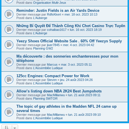
Posté dans
Organisation Multi-Jeux
Reminder: Justin Fields is an Air Yards Device
Dernier message par
RdfsKkert
«
mer. 18 oct. 2023 10:13
Posté dans
L'Auberge
Những Bí Quyết Để Thành Công Khi Chơi Casino Trực Tuyến
Dernier message par
cohaibao1617
«
lun. 16 oct. 2023 18:19
Posté dans
L'Auberge
Yeezy Shoes Official Website Sale . 60% Off Yeezys Supply
Dernier message par
jiuer7845
«
mer. 4 oct. 2023 04:42
Posté dans
Planning GW2
Ma découverte : des sonneries enchanteresses pour mon
téléphone
Dernier message par
Marcus
«
mar. 3 oct. 2023 05:11
Posté dans
L'Assemblée Ludique
125cc Engines: Compact Power for Work
Dernier message par
Steven
«
jeu. 24 août 2023 04:26
Posté dans
L'Assemblée Ludique
Allow’s listing down NBA 2K24 Best Jumpshots
Dernier message par
MacMillanwu
«
lun. 21 août 2023 09:11
Posté dans
Planning SWTOR
The topic of gay athletes in the Madden NFL 24 came up
several times
Dernier message par
MacMillanwu
«
lun. 21 août 2023 09:10
Posté dans
L'Assemblée Ludique