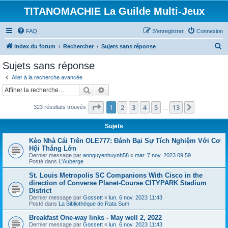
TITANOMACHIE La Guilde Multi-Jeux
FAQ
S’enregistrer
Connexion
R
Index du forum
Rechercher
Sujets sans réponse
e
Sujets sans réponse
c
Aller à la recherche avancée
h
Rechercher
Recherche avancée
e
Page
1
sur
13
1
2
3
4
5
13
Suivante
323 résultats trouvés
r
…
c
Sujets
h
Kèo Nhà Cái Trên OLE777: Đánh Bại Sự Tích Nghiệm Với Cơ
e
Hội Thắng Lớn
Dernier message par
annguyenhuynh58
«
mar. 7 nov. 2023 09:59
r
Posté dans
L'Auberge
St. Louis Metropolis SC Companions With Cisco in the
direction of Converse Planet-Course CITYPARK Stadium
District
Dernier message par
Gossett
«
lun. 6 nov. 2023 11:43
Posté dans
La Bibliothèque de Rata Sum
Breakfast One-way links - May well 2, 2022
Dernier message par
Gossett
«
lun. 6 nov. 2023 11:43