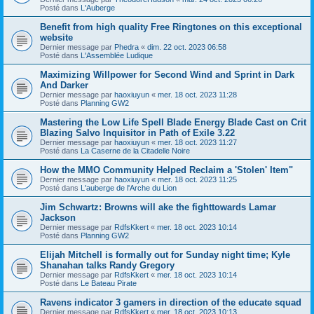
Posté dans
L'Auberge
Benefit from high quality Free Ringtones on this exceptional
website
Dernier message par
Phedra
«
dim. 22 oct. 2023 06:58
Posté dans
L'Assemblée Ludique
Maximizing Willpower for Second Wind and Sprint in Dark
And Darker
Dernier message par
haoxiuyun
«
mer. 18 oct. 2023 11:28
Posté dans
Planning GW2
Mastering the Low Life Spell Blade Energy Blade Cast on Crit
Blazing Salvo Inquisitor in Path of Exile 3.22
Dernier message par
haoxiuyun
«
mer. 18 oct. 2023 11:27
Posté dans
La Caserne de la Citadelle Noire
How the MMO Community Helped Reclaim a 'Stolen' Item"
Dernier message par
haoxiuyun
«
mer. 18 oct. 2023 11:25
Posté dans
L'auberge de l'Arche du Lion
Jim Schwartz: Browns will ake the fighttowards Lamar
Jackson
Dernier message par
RdfsKkert
«
mer. 18 oct. 2023 10:14
Posté dans
Planning GW2
Elijah Mitchell is formally out for Sunday night time; Kyle
Shanahan talks Randy Gregory
Dernier message par
RdfsKkert
«
mer. 18 oct. 2023 10:14
Posté dans
Le Bateau Pirate
Ravens indicator 3 gamers in direction of the educate squad
Dernier message par
RdfsKkert
«
mer. 18 oct. 2023 10:13