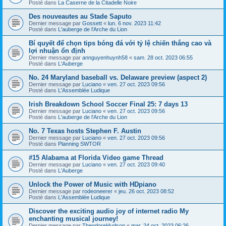
Posté dans
La Caserne de la Citadelle Noire
Des nouveautes au Stade Saputo
Dernier message par
Gossett
«
lun. 6 nov. 2023 11:42
Posté dans
L'auberge de l'Arche du Lion
Bí quyết để chọn tips bóng đá với tỷ lệ chiến thắng cao và
lợi nhuận ổn định
Dernier message par
annguyenhuynh58
«
sam. 28 oct. 2023 06:55
Posté dans
L'Auberge
No. 24 Maryland baseball vs. Delaware preview (aspect 2)
Dernier message par
Luciano
«
ven. 27 oct. 2023 09:56
Posté dans
L'Assemblée Ludique
Irish Breakdown School Soccer Final 25: 7 days 13
Dernier message par
Luciano
«
ven. 27 oct. 2023 09:56
Posté dans
L'auberge de l'Arche du Lion
No. 7 Texas hosts Stephen F. Austin
Dernier message par
Luciano
«
ven. 27 oct. 2023 09:56
Posté dans
Planning SWTOR
#15 Alabama at Florida Video game Thread
Dernier message par
Luciano
«
ven. 27 oct. 2023 09:40
Posté dans
L'Auberge
Unlock the Power of Music with HDpiano
Dernier message par
rodeoneerer
«
jeu. 26 oct. 2023 08:52
Posté dans
L'Assemblée Ludique
Discover the exciting audio joy of internet radio My
enchanting musical journey!
Dernier message par
TheodoreHudson
«
mar. 24 oct. 2023 06:26