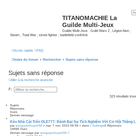
TITANOMACHIE La
Guilde Multi-Jeux
Guilde Multi-Jeux : Guild Wars 2 ; Légion Aion ;
Steam ; Total War ; street fighter ; battlefield confrérie
Accès rapide
FAQ
Index du forum
Rechercher
Sujets sans réponse
Sujets sans réponse
Aller à la recherche avancée
R
R
e
e
c
c
323 résultats tro
h
h
e
e
Sujets
r
r
Réponses
c
c
Vues
h
h
Dernier message
e
e
r
a
Kèo Nhà Cái Trên OLE777: Đánh Bại Sự Tích Nghiệm Với Cơ Hội Thắng 
v
par
annguyenhuynh58
»
mar. 7 nov. 2023 09:59
» dans
L'Auberge
0
Réponses
a
16898
Vues
n
Dernier message
par
annguyenhuynh58
c