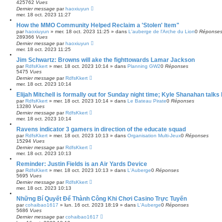
425762
Vues
Dernier message
par
haoxiuyun
mer. 18 oct. 2023 11:27
How the MMO Community Helped Reclaim a 'Stolen' Item"
par
haoxiuyun
»
mer. 18 oct. 2023 11:25
» dans
L'auberge de l'Arche du Lion
0
Réponse
289366
Vues
Dernier message
par
haoxiuyun
mer. 18 oct. 2023 11:25
Jim Schwartz: Browns will ake the fighttowards Lamar Jackson
par
RdfsKkert
»
mer. 18 oct. 2023 10:14
» dans
Planning GW2
0
Réponses
5475
Vues
Dernier message
par
RdfsKkert
mer. 18 oct. 2023 10:14
Elijah Mitchell is formally out for Sunday night time; Kyle Shanahan talk
par
RdfsKkert
»
mer. 18 oct. 2023 10:14
» dans
Le Bateau Pirate
0
Réponses
13280
Vues
Dernier message
par
RdfsKkert
mer. 18 oct. 2023 10:14
Ravens indicator 3 gamers in direction of the educate squad
par
RdfsKkert
»
mer. 18 oct. 2023 10:13
» dans
Organisation Multi-Jeux
0
Réponses
15294
Vues
Dernier message
par
RdfsKkert
mer. 18 oct. 2023 10:13
Reminder: Justin Fields is an Air Yards Device
par
RdfsKkert
»
mer. 18 oct. 2023 10:13
» dans
L'Auberge
0
Réponses
5695
Vues
Dernier message
par
RdfsKkert
mer. 18 oct. 2023 10:13
Những Bí Quyết Để Thành Công Khi Chơi Casino Trực Tuyến
par
cohaibao1617
»
lun. 16 oct. 2023 18:19
» dans
L'Auberge
0
Réponses
5686
Vues
Dernier message
par
cohaibao1617