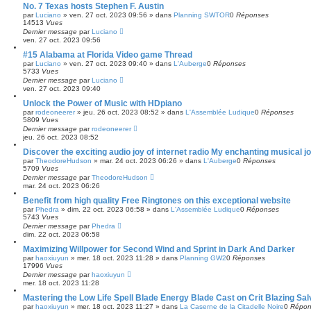
No. 7 Texas hosts Stephen F. Austin
par
Luciano
»
ven. 27 oct. 2023 09:56
» dans
Planning SWTOR
0
Réponses
14513
Vues
Dernier message
par
Luciano
ven. 27 oct. 2023 09:56
#15 Alabama at Florida Video game Thread
par
Luciano
»
ven. 27 oct. 2023 09:40
» dans
L'Auberge
0
Réponses
5733
Vues
Dernier message
par
Luciano
ven. 27 oct. 2023 09:40
Unlock the Power of Music with HDpiano
par
rodeoneerer
»
jeu. 26 oct. 2023 08:52
» dans
L'Assemblée Ludique
0
Réponses
5809
Vues
Dernier message
par
rodeoneerer
jeu. 26 oct. 2023 08:52
Discover the exciting audio joy of internet radio My enchanting musical j
par
TheodoreHudson
»
mar. 24 oct. 2023 06:26
» dans
L'Auberge
0
Réponses
5709
Vues
Dernier message
par
TheodoreHudson
mar. 24 oct. 2023 06:26
Benefit from high quality Free Ringtones on this exceptional website
par
Phedra
»
dim. 22 oct. 2023 06:58
» dans
L'Assemblée Ludique
0
Réponses
5743
Vues
Dernier message
par
Phedra
dim. 22 oct. 2023 06:58
Maximizing Willpower for Second Wind and Sprint in Dark And Darker
par
haoxiuyun
»
mer. 18 oct. 2023 11:28
» dans
Planning GW2
0
Réponses
17996
Vues
Dernier message
par
haoxiuyun
mer. 18 oct. 2023 11:28
Mastering the Low Life Spell Blade Energy Blade Cast on Crit Blazing Salvo
par
haoxiuyun
»
mer. 18 oct. 2023 11:27
» dans
La Caserne de la Citadelle Noire
0
Répon