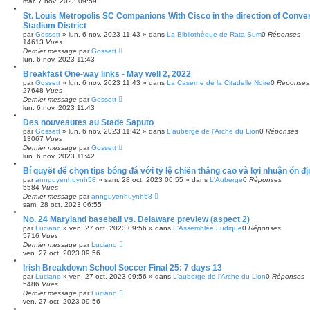
mar. 7 nov. 2023 09:59
é
St. Louis Metropolis SC Companions With Cisco in the direction of Con
e
Stadium District
par
Gossett
»
lun. 6 nov. 2023 11:43
» dans
La Bibliothèque de Rata Sum
0
Réponses
14613
Vues
Dernier message
par
Gossett
lun. 6 nov. 2023 11:43
Breakfast One-way links - May well 2, 2022
par
Gossett
»
lun. 6 nov. 2023 11:43
» dans
La Caserne de la Citadelle Noire
0
Réponses
27648
Vues
Dernier message
par
Gossett
lun. 6 nov. 2023 11:43
Des nouveautes au Stade Saputo
par
Gossett
»
lun. 6 nov. 2023 11:42
» dans
L'auberge de l'Arche du Lion
0
Réponses
13067
Vues
Dernier message
par
Gossett
lun. 6 nov. 2023 11:42
Bí quyết để chọn tips bóng đá với tỷ lệ chiến thắng cao và lợi nhuận ổn đị
par
annguyenhuynh58
»
sam. 28 oct. 2023 06:55
» dans
L'Auberge
0
Réponses
5584
Vues
Dernier message
par
annguyenhuynh58
sam. 28 oct. 2023 06:55
No. 24 Maryland baseball vs. Delaware preview (aspect 2)
par
Luciano
»
ven. 27 oct. 2023 09:56
» dans
L'Assemblée Ludique
0
Réponses
5716
Vues
Dernier message
par
Luciano
ven. 27 oct. 2023 09:56
Irish Breakdown School Soccer Final 25: 7 days 13
par
Luciano
»
ven. 27 oct. 2023 09:56
» dans
L'auberge de l'Arche du Lion
0
Réponses
5486
Vues
Dernier message
par
Luciano
ven. 27 oct. 2023 09:56