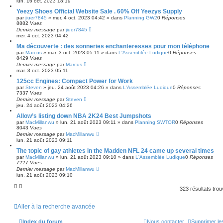
lun. 16 oct. 2023 18:19
Yeezy Shoes Official Website Sale . 60% Off Yeezys Supply
par
jiuer7845
»
mer. 4 oct. 2023 04:42
» dans
Planning GW2
0
Réponses
8882
Vues
Dernier message
par
jiuer7845
mer. 4 oct. 2023 04:42
Ma découverte : des sonneries enchanteresses pour mon téléphone
par
Marcus
»
mar. 3 oct. 2023 05:11
» dans
L'Assemblée Ludique
0
Réponses
8429
Vues
Dernier message
par
Marcus
mar. 3 oct. 2023 05:11
125cc Engines: Compact Power for Work
par
Steven
»
jeu. 24 août 2023 04:26
» dans
L'Assemblée Ludique
0
Réponses
7337
Vues
Dernier message
par
Steven
jeu. 24 août 2023 04:26
Allow’s listing down NBA 2K24 Best Jumpshots
par
MacMillanwu
»
lun. 21 août 2023 09:11
» dans
Planning SWTOR
0
Réponses
8043
Vues
Dernier message
par
MacMillanwu
lun. 21 août 2023 09:11
The topic of gay athletes in the Madden NFL 24 came up several times
par
MacMillanwu
»
lun. 21 août 2023 09:10
» dans
L'Assemblée Ludique
0
Réponses
7227
Vues
Dernier message
par
MacMillanwu
lun. 21 août 2023 09:10
323 résultats tro
Aller à la recherche avancée
Index du forum
Nous contacter
Supprimer le