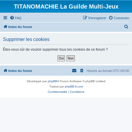
TITANOMACHIE La Guilde Multi-Jeux
FAQ
S’enregistrer
Connexion
R
Index du forum
e
Supprimer les cookies
c
h
Êtes-vous sûr de vouloir supprimer tous les cookies de ce forum ?
e
r
c
Index du forum
Heures au format
UTC+02:00
h
Développé par
phpBB
® Forum Software © phpBB Limited
e
Traduit par
phpBB-fr.com
r
Confidentialité
|
Conditions