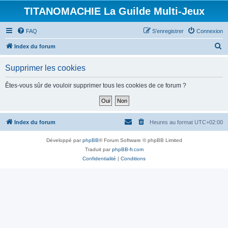
TITANOMACHIE La Guilde Multi-Jeux
FAQ
S’enregistrer
Connexion
R
Index du forum
e
Supprimer les cookies
c
h
Êtes-vous sûr de vouloir supprimer tous les cookies de ce forum ?
e
r
c
Index du forum
Heures au format
UTC+02:00
h
Développé par
phpBB
® Forum Software © phpBB Limited
e
Traduit par
phpBB-fr.com
r
Confidentialité
|
Conditions