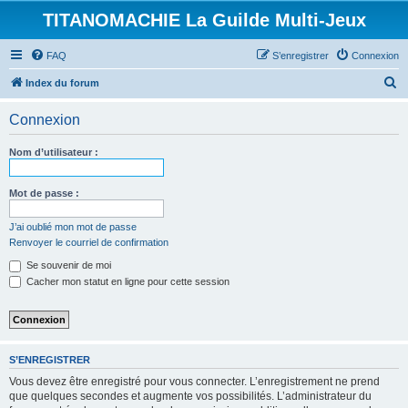
TITANOMACHIE La Guilde Multi-Jeux
FAQ
S’enregistrer
Connexion
R
Index du forum
e
Connexion
c
h
Nom d’utilisateur :
e
r
Mot de passe :
c
J’ai oublié mon mot de passe
h
Renvoyer le courriel de confirmation
e
Se souvenir de moi
r
Cacher mon statut en ligne pour cette session
S’ENREGISTRER
Vous devez être enregistré pour vous connecter. L’enregistrement ne prend
que quelques secondes et augmente vos possibilités. L’administrateur du