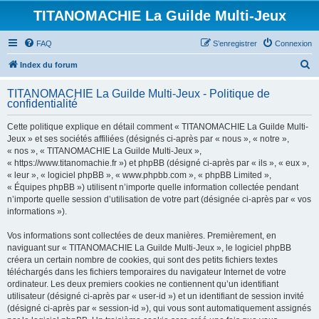
TITANOMACHIE La Guilde Multi-Jeux
FAQ
S’enregistrer
Connexion
R
Index du forum
e
TITANOMACHIE La Guilde Multi-Jeux - Politique de
c
confidentialité
h
Cette politique explique en détail comment « TITANOMACHIE La Guilde Multi-
e
Jeux » et ses sociétés affiliées (désignés ci-après par « nous », « notre »,
r
« nos », « TITANOMACHIE La Guilde Multi-Jeux »,
« https://www.titanomachie.fr ») et phpBB (désigné ci-après par « ils », « eux »,
c
« leur », « logiciel phpBB », « www.phpbb.com », « phpBB Limited »,
h
« Équipes phpBB ») utilisent n’importe quelle information collectée pendant
n’importe quelle session d’utilisation de votre part (désignée ci-après par « vos
e
informations »).
r
Vos informations sont collectées de deux manières. Premièrement, en
naviguant sur « TITANOMACHIE La Guilde Multi-Jeux », le logiciel phpBB
créera un certain nombre de cookies, qui sont des petits fichiers textes
téléchargés dans les fichiers temporaires du navigateur Internet de votre
ordinateur. Les deux premiers cookies ne contiennent qu’un identifiant
utilisateur (désigné ci-après par « user-id ») et un identifiant de session invité
(désigné ci-après par « session-id »), qui vous sont automatiquement assignés