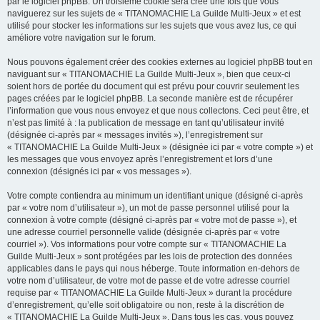
par le logiciel phpBB. Un troisième cookie sera créé une fois que vous
naviguerez sur les sujets de « TITANOMACHIE La Guilde Multi-Jeux » et est
utilisé pour stocker les informations sur les sujets que vous avez lus, ce qui
améliore votre navigation sur le forum.
Nous pouvons également créer des cookies externes au logiciel phpBB tout en
naviguant sur « TITANOMACHIE La Guilde Multi-Jeux », bien que ceux-ci
soient hors de portée du document qui est prévu pour couvrir seulement les
pages créées par le logiciel phpBB. La seconde manière est de récupérer
l’information que vous nous envoyez et que nous collectons. Ceci peut être, et
n’est pas limité à : la publication de message en tant qu’utilisateur invité
(désignée ci-après par « messages invités »), l’enregistrement sur
« TITANOMACHIE La Guilde Multi-Jeux » (désignée ici par « votre compte ») et
les messages que vous envoyez après l’enregistrement et lors d’une
connexion (désignés ici par « vos messages »).
Votre compte contiendra au minimum un identifiant unique (désigné ci-après
par « votre nom d’utilisateur »), un mot de passe personnel utilisé pour la
connexion à votre compte (désigné ci-après par « votre mot de passe »), et
une adresse courriel personnelle valide (désignée ci-après par « votre
courriel »). Vos informations pour votre compte sur « TITANOMACHIE La
Guilde Multi-Jeux » sont protégées par les lois de protection des données
applicables dans le pays qui nous héberge. Toute information en-dehors de
votre nom d’utilisateur, de votre mot de passe et de votre adresse courriel
requise par « TITANOMACHIE La Guilde Multi-Jeux » durant la procédure
d’enregistrement, qu’elle soit obligatoire ou non, reste à la discrétion de
« TITANOMACHIE La Guilde Multi-Jeux ». Dans tous les cas, vous pouvez