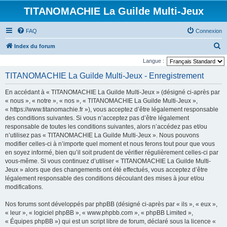
TITANOMACHIE La Guilde Multi-Jeux
FAQ
Connexion
R
Index du forum
e
Langue :
c
TITANOMACHIE La Guilde Multi-Jeux - Enregistrement
h
En accédant à « TITANOMACHIE La Guilde Multi-Jeux » (désigné ci-après par
e
« nous », « notre », « nos », « TITANOMACHIE La Guilde Multi-Jeux »,
r
« https://www.titanomachie.fr »), vous acceptez d’être légalement responsable
des conditions suivantes. Si vous n’acceptez pas d’être légalement
c
responsable de toutes les conditions suivantes, alors n’accédez pas et/ou
h
n’utilisez pas « TITANOMACHIE La Guilde Multi-Jeux ». Nous pouvons
e
modifier celles-ci à n’importe quel moment et nous ferons tout pour que vous
en soyez informé, bien qu’il soit prudent de vérifier régulièrement celles-ci par
r
vous-même. Si vous continuez d’utiliser « TITANOMACHIE La Guilde Multi-
Jeux » alors que des changements ont été effectués, vous acceptez d’être
légalement responsable des conditions découlant des mises à jour et/ou
modifications.
Nos forums sont développés par phpBB (désigné ci-après par « ils », « eux »,
« leur », « logiciel phpBB », « www.phpbb.com », « phpBB Limited »,
« Équipes phpBB ») qui est un script libre de forum, déclaré sous la licence «