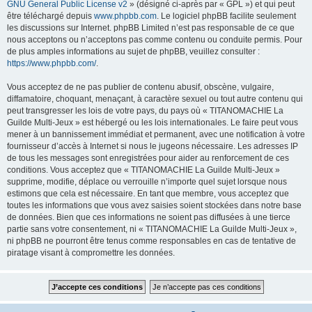
GNU General Public License v2
» (désigné ci-après par « GPL ») et qui peut
être téléchargé depuis
www.phpbb.com
. Le logiciel phpBB facilite seulement
les discussions sur Internet. phpBB Limited n’est pas responsable de ce que
nous acceptons ou n’acceptons pas comme contenu ou conduite permis. Pour
de plus amples informations au sujet de phpBB, veuillez consulter :
https://www.phpbb.com/
.
Vous acceptez de ne pas publier de contenu abusif, obscène, vulgaire,
diffamatoire, choquant, menaçant, à caractère sexuel ou tout autre contenu qui
peut transgresser les lois de votre pays, du pays où « TITANOMACHIE La
Guilde Multi-Jeux » est hébergé ou les lois internationales. Le faire peut vous
mener à un bannissement immédiat et permanent, avec une notification à votre
fournisseur d’accès à Internet si nous le jugeons nécessaire. Les adresses IP
de tous les messages sont enregistrées pour aider au renforcement de ces
conditions. Vous acceptez que « TITANOMACHIE La Guilde Multi-Jeux »
supprime, modifie, déplace ou verrouille n’importe quel sujet lorsque nous
estimons que cela est nécessaire. En tant que membre, vous acceptez que
toutes les informations que vous avez saisies soient stockées dans notre base
de données. Bien que ces informations ne soient pas diffusées à une tierce
partie sans votre consentement, ni « TITANOMACHIE La Guilde Multi-Jeux »,
ni phpBB ne pourront être tenus comme responsables en cas de tentative de
piratage visant à compromettre les données.