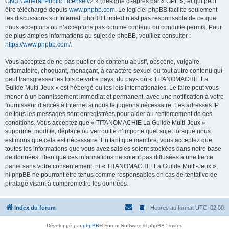
GNU General Public License v2
» (désigné ci-après par « GPL ») et qui peut
être téléchargé depuis
www.phpbb.com
. Le logiciel phpBB facilite seulement
les discussions sur Internet. phpBB Limited n’est pas responsable de ce que
nous acceptons ou n’acceptons pas comme contenu ou conduite permis. Pour
de plus amples informations au sujet de phpBB, veuillez consulter :
https://www.phpbb.com/
.
Vous acceptez de ne pas publier de contenu abusif, obscène, vulgaire,
diffamatoire, choquant, menaçant, à caractère sexuel ou tout autre contenu qui
peut transgresser les lois de votre pays, du pays où « TITANOMACHIE La
Guilde Multi-Jeux » est hébergé ou les lois internationales. Le faire peut vous
mener à un bannissement immédiat et permanent, avec une notification à votre
fournisseur d’accès à Internet si nous le jugeons nécessaire. Les adresses IP
de tous les messages sont enregistrées pour aider au renforcement de ces
conditions. Vous acceptez que « TITANOMACHIE La Guilde Multi-Jeux »
supprime, modifie, déplace ou verrouille n’importe quel sujet lorsque nous
estimons que cela est nécessaire. En tant que membre, vous acceptez que
toutes les informations que vous avez saisies soient stockées dans notre base
de données. Bien que ces informations ne soient pas diffusées à une tierce
partie sans votre consentement, ni « TITANOMACHIE La Guilde Multi-Jeux »,
ni phpBB ne pourront être tenus comme responsables en cas de tentative de
piratage visant à compromettre les données.
Index du forum
Heures au format
UTC+02:00
Développé par
phpBB
® Forum Software © phpBB Limited