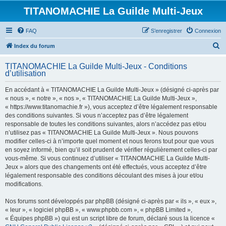
TITANOMACHIE La Guilde Multi-Jeux
FAQ
S’enregistrer
Connexion
R
Index du forum
e
TITANOMACHIE La Guilde Multi-Jeux - Conditions
c
d’utilisation
h
En accédant à « TITANOMACHIE La Guilde Multi-Jeux » (désigné ci-après par
e
« nous », « notre », « nos », « TITANOMACHIE La Guilde Multi-Jeux »,
r
« https://www.titanomachie.fr »), vous acceptez d’être légalement responsable
des conditions suivantes. Si vous n’acceptez pas d’être légalement
c
responsable de toutes les conditions suivantes, alors n’accédez pas et/ou
h
n’utilisez pas « TITANOMACHIE La Guilde Multi-Jeux ». Nous pouvons
modifier celles-ci à n’importe quel moment et nous ferons tout pour que vous
e
en soyez informé, bien qu’il soit prudent de vérifier régulièrement celles-ci par
r
vous-même. Si vous continuez d’utiliser « TITANOMACHIE La Guilde Multi-
Jeux » alors que des changements ont été effectués, vous acceptez d’être
légalement responsable des conditions découlant des mises à jour et/ou
modifications.
Nos forums sont développés par phpBB (désigné ci-après par « ils », « eux »,
« leur », « logiciel phpBB », « www.phpbb.com », « phpBB Limited »,
« Équipes phpBB ») qui est un script libre de forum, déclaré sous la licence «