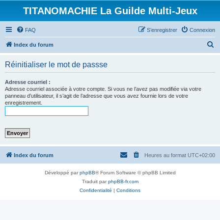
TITANOMACHIE La Guilde Multi-Jeux
FAQ
S’enregistrer
Connexion
R
Index du forum
e
Réinitialiser le mot de passse
c
h
Adresse courriel :
Adresse courriel associée à votre compte. Si vous ne l’avez pas modifiée via votre
e
panneau d’utilisateur, il s’agit de l’adresse que vous avez fournie lors de votre
enregistrement.
r
c
h
e
r
Index du forum
Heures au format
UTC+02:00
Développé par
phpBB
® Forum Software © phpBB Limited
Traduit par
phpBB-fr.com
Confidentialité
|
Conditions