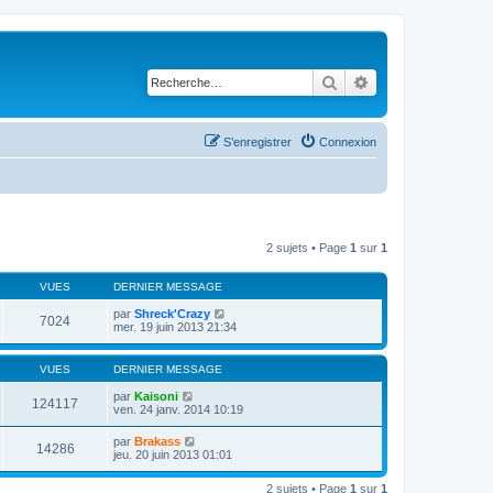
Rechercher
Recherche avancé
S’enregistrer
Connexion
2 sujets • Page
1
sur
1
VUES
DERNIER MESSAGE
par
Shreck'Crazy
7024
mer. 19 juin 2013 21:34
VUES
DERNIER MESSAGE
par
Kaisoni
124117
ven. 24 janv. 2014 10:19
par
Brakass
14286
jeu. 20 juin 2013 01:01
2 sujets • Page
1
sur
1