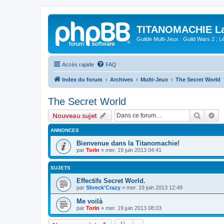
TITANOMACHIE La 
Guilde Multi-Jeux : Guild Wars 2 ; Lég
Accès rapide
FAQ
Index du forum
Archives
Multi-Jeux
The Secret World
The Secret World
Recher
Re
Nouveau sujet
ANNONCES
Bienvenue dans la Titanomachie!
par
Torin
»
mer. 19 juin 2013 04:41
SUJETS
Effectifs Secret World.
par
Shreck'Crazy
»
mer. 19 juin 2013 12:49
Me voilà
par
Torin
»
mer. 19 juin 2013 08:03