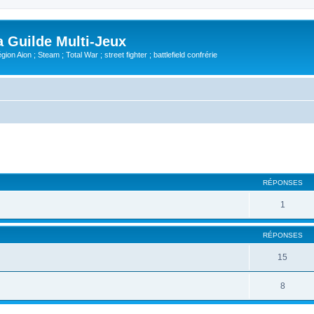
Guilde Multi-Jeux
ion Aion ; Steam ; Total War ; street fighter ; battlefield confrérie
cher
cherche avancée
RÉPONSES
1
RÉPONSES
15
8