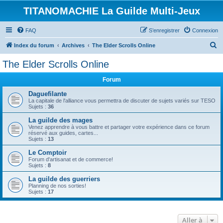
TITANOMACHIE La Guilde Multi-Jeux
FAQ
S’enregistrer
Connexion
R
Index du forum
Archives
The Elder Scrolls Online
e
The Elder Scrolls Online
c
Forum
h
e
Daguefilante
La capitale de l'alliance vous permettra de discuter de sujets variés sur TESO
r
Sujets :
36
c
La guilde des mages
Venez apprendre à vous battre et partager votre expérience dans ce forum
h
réservé aux guides, cartes...
Sujets :
13
e
Le Comptoir
r
Forum d'artisanat et de commerce!
Sujets :
8
La guilde des guerriers
Planning de nos sorties!
Sujets :
17
Aller à