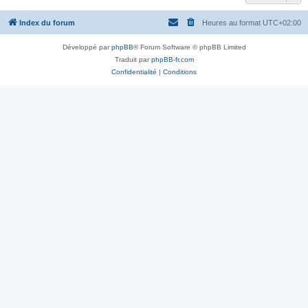
Index du forum
Heures au format
UTC+02:00
Développé par
phpBB
® Forum Software © phpBB Limited
Traduit par
phpBB-fr.com
Confidentialité
|
Conditions