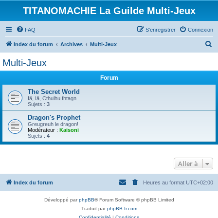
TITANOMACHIE La Guilde Multi-Jeux
FAQ
S’enregistrer
Connexion
R
Index du forum
Archives
Multi-Jeux
e
Multi-Jeux
c
Forum
h
e
The Secret World
Iä, Iä, Cthulhu fhtagn...
r
Sujets :
3
c
Dragon's Prophet
Greugreuh le dragon!
h
Modérateur :
Kaisoni
Sujets :
4
e
r
Aller à
Index du forum
Heures au format
UTC+02:00
Développé par
phpBB
® Forum Software © phpBB Limited
Traduit par
phpBB-fr.com
Confidentialité
|
Conditions