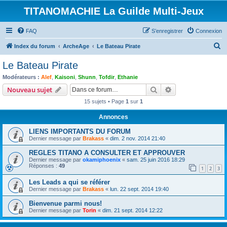
TITANOMACHIE La Guilde Multi-Jeux
FAQ
S’enregistrer
Connexion
R
Index du forum
ArcheAge
Le Bateau Pirate
e
Le Bateau Pirate
c
Modérateurs :
Alef
,
Kaisoni
,
Shunn
,
Tofdir
,
Ethanie
h
Rechercher
Recherche avanc
Nouveau sujet
e
15 sujets • Page
1
sur
1
r
Annonces
c
LIENS IMPORTANTS DU FORUM
h
Dernier message par
Brakass
«
dim. 2 nov. 2014 21:40
e
REGLES TITANO A CONSULTER ET APPROUVER
r
Dernier message par
okamiphoenix
«
sam. 25 juin 2016 18:29
Réponses :
49
1
2
3
Les Leads a qui se référer
Dernier message par
Brakass
«
lun. 22 sept. 2014 19:40
Bienvenue parmi nous!
Dernier message par
Torin
«
dim. 21 sept. 2014 12:22