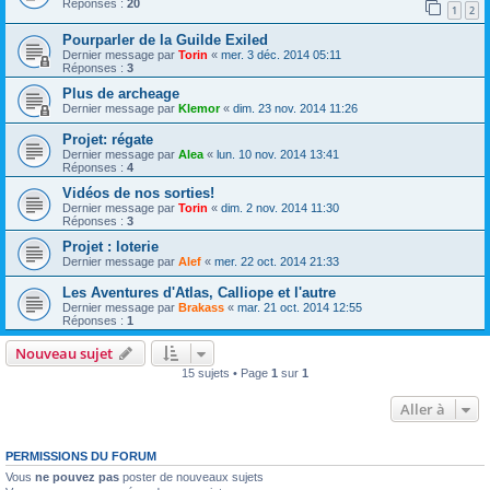
Réponses :
20
1
2
Pourparler de la Guilde Exiled
Dernier message par
Torin
«
mer. 3 déc. 2014 05:11
Réponses :
3
Plus de archeage
Dernier message par
Klemor
«
dim. 23 nov. 2014 11:26
Projet: régate
Dernier message par
Alea
«
lun. 10 nov. 2014 13:41
Réponses :
4
Vidéos de nos sorties!
Dernier message par
Torin
«
dim. 2 nov. 2014 11:30
Réponses :
3
Projet : loterie
Dernier message par
Alef
«
mer. 22 oct. 2014 21:33
Les Aventures d'Atlas, Calliope et l'autre
Dernier message par
Brakass
«
mar. 21 oct. 2014 12:55
Réponses :
1
Nouveau sujet
15 sujets • Page
1
sur
1
Aller à
PERMISSIONS DU FORUM
Vous
ne pouvez pas
poster de nouveaux sujets