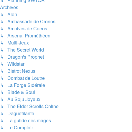
↳ Planning SWTOR
Archives
↳ Aion
↳ Ambassade de Cronos
↳ Archives de Coéos
↳ Arsenal Prométhéen
↳ Multi-Jeux
↳ The Secret World
↳ Dragon's Prophet
↳ Wildstar
↳ Bistrot Nexus
↳ Combat de Loutre
↳ La Forge Sidérale
↳ Blade & Soul
↳ Au Soju Joyeux
↳ The Elder Scrolls Online
↳ Daguefilante
↳ La guilde des mages
↳ Le Comptoir