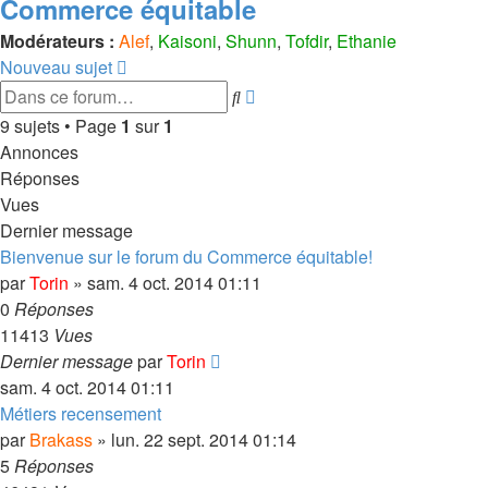
Commerce équitable
Modérateurs :
Alef
,
Kaisoni
,
Shunn
,
Tofdir
,
Ethanie
Nouveau sujet
Recherche
Rechercher
avancée
9 sujets • Page
1
sur
1
Annonces
Réponses
Vues
Dernier message
Bienvenue sur le forum du Commerce équitable!
par
Torin
»
sam. 4 oct. 2014 01:11
0
Réponses
11413
Vues
Dernier message
par
Torin
sam. 4 oct. 2014 01:11
Métiers recensement
par
Brakass
»
lun. 22 sept. 2014 01:14
5
Réponses