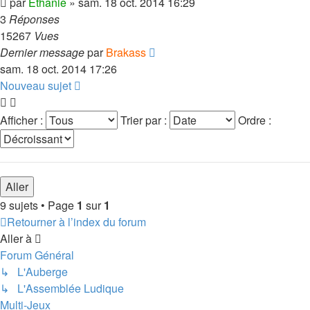
par
Ethanie
»
sam. 18 oct. 2014 16:29
3
Réponses
15267
Vues
Dernier message
par
Brakass
sam. 18 oct. 2014 17:26
Nouveau sujet
Afficher :
Trier par :
Ordre :
9 sujets • Page
1
sur
1
Retourner à l’index du forum
Aller à
Forum Général
↳ L'Auberge
↳ L'Assemblée Ludique
Multi-Jeux