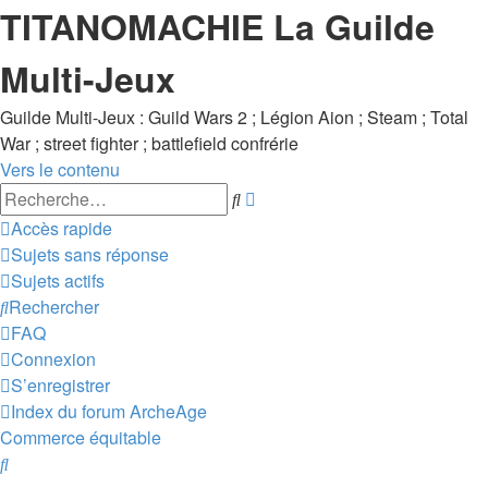
TITANOMACHIE La Guilde
Multi-Jeux
Guilde Multi-Jeux : Guild Wars 2 ; Légion Aion ; Steam ; Total
War ; street fighter ; battlefield confrérie
Vers le contenu
Recherche
Rechercher
avancée
Accès rapide
Sujets sans réponse
Sujets actifs
Rechercher
FAQ
Connexion
S’enregistrer
Index du forum
ArcheAge
Commerce équitable
Rechercher