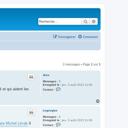
Rechercher
Recherche avancé
S’enregistrer
Connexion
2 messages • Page
1
sur
1
Ares
Messages :
2
Enregistré le :
jeu. 3 août 2023 11:00
C
 et qui aident les
Contact :
o
n
t
H
a
a
c
t
u
Legovglas
e
t
r
Messages :
2
A
Enregistré le :
jeu. 3 août 2023 11:08
r
aire Michel Litvak
Il
C
Contact :
e
o