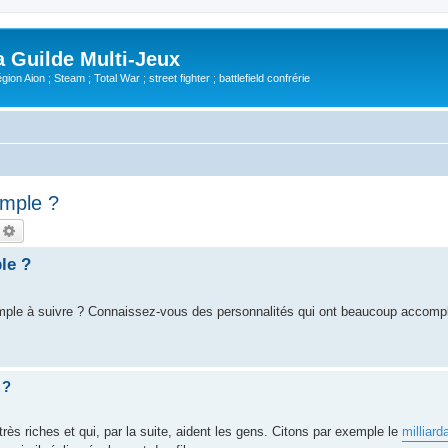
Guilde Multi-Jeux
ion Aion ; Steam ; Total War ; street fighter ; battlefield confrérie
emple ?
echercher
Recherche avancée
le ?
mple à suivre ? Connaissez-vous des personnalités qui ont beaucoup accompli
 ?
rès riches et qui, par la suite, aident les gens. Citons par exemple le
milliard