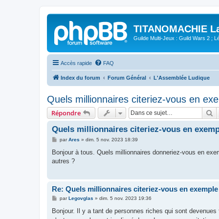
TITANOMACHIE La 
Guilde Multi-Jeux : Guild Wars 2 ; Lég
Accès rapide
FAQ
Index du forum
Forum Général
L'Assemblée Ludique
Quels millionnaires citeriez-vous en ex
R
Répondre
Quels millionnaires citeriez-vous en exemp
M
par
Ares
»
dim. 5 nov. 2023 18:39
e
s
Bonjour à tous. Quels millionnaires donneriez-vous en exe
s
autres ?
a
g
e
Re: Quels millionnaires citeriez-vous en exemple
M
par
Legovglas
»
dim. 5 nov. 2023 19:36
e
s
Bonjour. Il y a tant de personnes riches qui sont devenues t
s