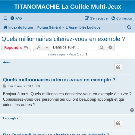
TITANOMACHIE La Guilde Multi-Jeux
FAQ
S’enregistrer
Connexion
R
Index du forum
Forum Général
L'Assemblée Ludique
e
Quels millionnaires citeriez-vous en exemple ?
c
Rechercher
Recherche 
Répondre
h
2 messages • Page
1
sur
1
e
Ares
r
c
h
Quels millionnaires citeriez-vous en exemple ?
e
M
dim. 5 nov. 2023 18:39
e
r
s
Bonjour à tous. Quels millionnaires donneriez-vous en exemple à suivre ?
s
Connaissez-vous des personnalités qui ont beaucoup accompli et qui
a
g
aident les autres ?
e
Legovglas