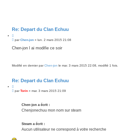
Re: Depart du Clan Echuu
C
M
i
par
Chen-jon
»
lun. 2 mars 2015 21:08
e
t
s
Chen-jon l ai modifie ce soir
e
s
r
a
g
e
Modifié en dernier par
Chen-jon
le mar. 3 mars 2015 22:08, modifié 1 fois.
Re: Depart du Clan Echuu
C
M
i
par
Torin
»
mar. 3 mars 2015 21:09
e
t
s
e
s
r
Chen-jon a écrit :
a
g
Chenjonechuu mon nom sur steam
e
Steam a écrit :
Aucun utilisateur ne correspond à votre recherche