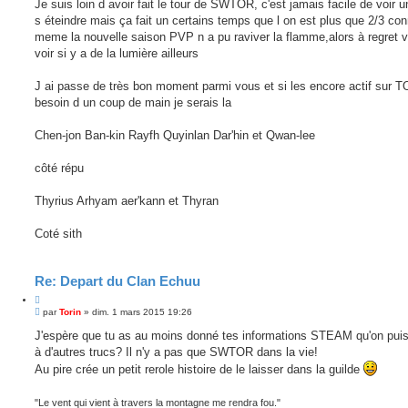
Je suis loin d avoir fait le tour de SWTOR, c'est jamais facile de voir u
é
s éteindre mais ça fait un certains temps que l on est plus que 2/3 co
e
meme la nouvelle saison PVP n a pu raviver la flamme,alors à regret va
voir si y a de la lumière ailleurs
J ai passe de très bon moment parmi vous et si les encore actif sur T
besoin d un coup de main je serais la
Chen-jon Ban-kin Rayfh Quyinlan Dar'hin et Qwan-lee
côté répu
Thyrius Arhyam aer'kann et Thyran
Coté sith
Re: Depart du Clan Echuu
C
M
i
par
Torin
»
dim. 1 mars 2015 19:26
e
t
s
J'espère que tu as au moins donné tes informations STEAM qu'on puis
e
s
à d'autres trucs? Il n'y a pas que SWTOR dans la vie!
r
a
g
Au pire crée un petit rerole histoire de le laisser dans la guilde
e
"Le vent qui vient à travers la montagne me rendra fou."