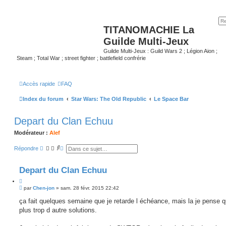
TITANOMACHIE La
Guilde Multi-Jeux
Guilde Multi-Jeux : Guild Wars 2 ; Légion Aion ;
Steam ; Total War ; street fighter ; battlefield confrérie
Accès rapide
FAQ
Index du forum
Star Wars: The Old Republic
Le Space Bar
Depart du Clan Echuu
Modérateur :
Alef
R
R
Répondre
e
e
c
c
h
h
Depart du Clan Echuu
e
e
r
r
C
c
c
M
i
par
Chen-jon
»
sam. 28 févr. 2015 22:42
h
h
e
e
e
t
s
ça fait quelques semaine que je retarde l échéance, mais la je pense q
r
a
e
s
v
plus trop d autre solutions.
r
a
a
g
n
e
c