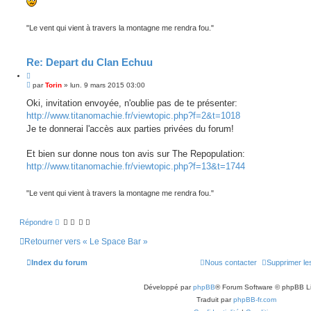
"Le vent qui vient à travers la montagne me rendra fou."
Re: Depart du Clan Echuu
C
M
i
par
Torin
»
lun. 9 mars 2015 03:00
e
t
s
Oki, invitation envoyée, n'oublie pas de te présenter:
e
s
http://www.titanomachie.fr/viewtopic.php?f=2&t=1018
r
a
g
Je te donnerai l'accès aux parties privées du forum!
e
Et bien sur donne nous ton avis sur The Repopulation:
http://www.titanomachie.fr/viewtopic.php?f=13&t=1744
"Le vent qui vient à travers la montagne me rendra fou."
Répondre
Retourner vers « Le Space Bar »
Index du forum
Nous contacter
Supprimer le
Développé par
phpBB
® Forum Software © phpBB L
Traduit par
phpBB-fr.com