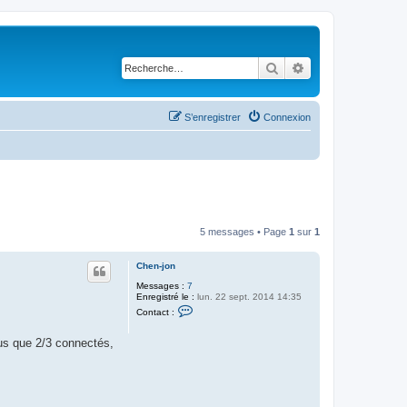
Rechercher
Recherche avancé
S’enregistrer
Connexion
5 messages • Page
1
sur
1
Chen-jon
Messages :
7
Enregistré le :
lun. 22 sept. 2014 14:35
C
Contact :
o
n
t
lus que 2/3 connectés,
a
c
t
e
r
C