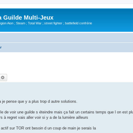
Guilde Multi-Jeux
ion Aion ; Steam ; Total War ; street fighter ; battlefield confrérie
r
echercher
Recherche avancée
 je pense que y a plus trop d autre solutions.
ile de voir une guilde s éteindre mais ça fait un certains temps que l on est p
 regret vais aller voir si y a de la lumière ailleurs
actif sur TOR ont besoin d un coup de main je serais la