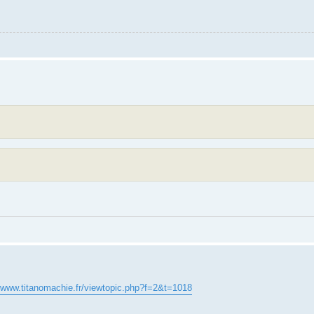
//www.titanomachie.fr/viewtopic.php?f=2&t=1018