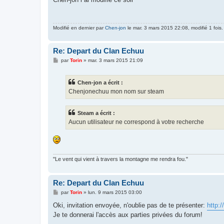
s
a
g
e
Modifié en dernier par
Chen-jon
le mar. 3 mars 2015 22:08, modifié 1 fois.
Re: Depart du Clan Echuu
M
par
Torin
»
mar. 3 mars 2015 21:09
e
s
s
Chen-jon a écrit :
a
g
Chenjonechuu mon nom sur steam
e
Steam a écrit :
Aucun utilisateur ne correspond à votre recherche
"Le vent qui vient à travers la montagne me rendra fou."
Re: Depart du Clan Echuu
M
par
Torin
»
lun. 9 mars 2015 03:00
e
s
Oki, invitation envoyée, n'oublie pas de te présenter:
http:
s
Je te donnerai l'accès aux parties privées du forum!
a
g