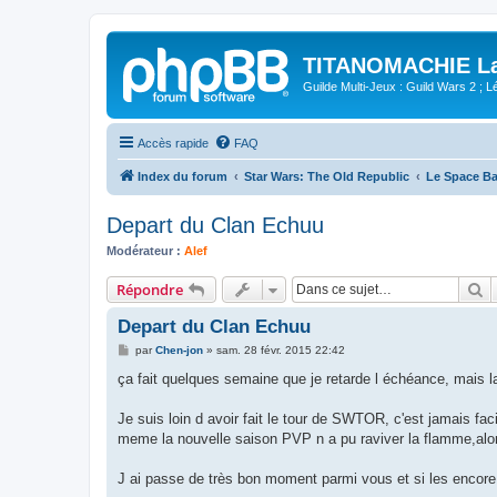
TITANOMACHIE La 
Guilde Multi-Jeux : Guild Wars 2 ; Lég
Accès rapide
FAQ
Index du forum
Star Wars: The Old Republic
Le Space Ba
Depart du Clan Echuu
Modérateur :
Alef
R
Répondre
Depart du Clan Echuu
M
par
Chen-jon
»
sam. 28 févr. 2015 22:42
e
s
ça fait quelques semaine que je retarde l échéance, mais la
s
a
g
Je suis loin d avoir fait le tour de SWTOR, c'est jamais fac
e
meme la nouvelle saison PVP n a pu raviver la flamme,alors à
J ai passe de très bon moment parmi vous et si les encore 