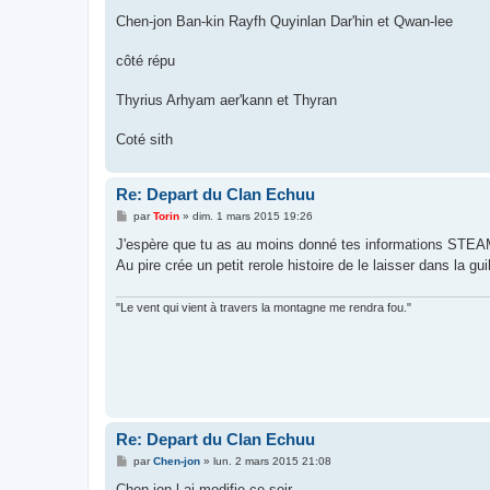
Chen-jon Ban-kin Rayfh Quyinlan Dar'hin et Qwan-lee
côté répu
Thyrius Arhyam aer'kann et Thyran
Coté sith
Re: Depart du Clan Echuu
M
par
Torin
»
dim. 1 mars 2015 19:26
e
s
J'espère que tu as au moins donné tes informations STEAM 
s
Au pire crée un petit rerole histoire de le laisser dans la gu
a
g
e
"Le vent qui vient à travers la montagne me rendra fou."
Re: Depart du Clan Echuu
M
par
Chen-jon
»
lun. 2 mars 2015 21:08
e
s
Chen-jon l ai modifie ce soir