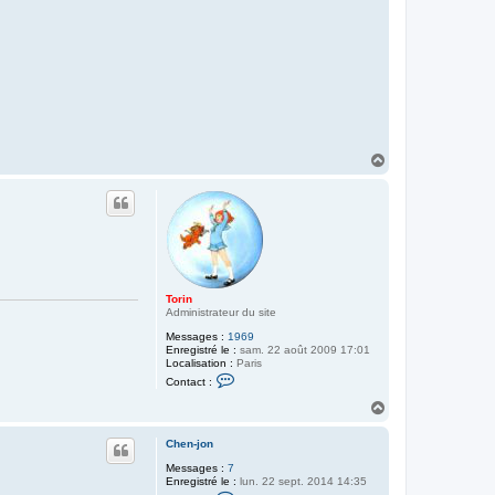
h
e
n
-
j
o
n
H
a
u
t
Torin
Administrateur du site
Messages :
1969
Enregistré le :
sam. 22 août 2009 17:01
Localisation :
Paris
C
Contact :
o
n
H
t
a
a
u
c
Chen-jon
t
t
Messages :
7
e
Enregistré le :
lun. 22 sept. 2014 14:35
r
C
T