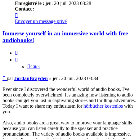
Enregistré le :
jeu. 20 juil. 2023 03:28
Contact :
Contacter
JordanBrayden
Envoyer un message privé
Immerse yourself in an immersive world with free
audiobooks!
Citer
Citer
Message
par
JordanBrayden
»
jeu. 20 juil. 2023 03:34
Ever since I discovered the wonderful world of audio books, I've
been completely overwhelmed. It's amazing how listening to audio
books can get you lost in captivating stories and thrilling adventures.
Today I want to share my enthusiasm for
hörbücher kostenlos
with
you.
Also, audio books are a great way to improve your language skills
because you can listen carefully to the speaker and practice
pronunciation. The variety of audio books available is impressive.