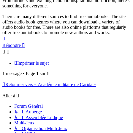
From thrillers and exciting fiction to inspirational non-fiction, there's
something for everyone.
There are many different sources to find free audiobooks. The site
offers audio book genres where you can download a variety of
audio books for free. There are also online platforms that regularly
offer free audiobooks to promote new authors and works.
Haut
Répondre
Imprimer le sujet
1 message • Page
1
sur
1
Retourner vers « Académie militaire de Carida »
Aller à
Forum Général
↳ L'Auberge
↳ L'Assemblée Ludique
Multi-Jeux
↳ Organisation Multi-Jeux