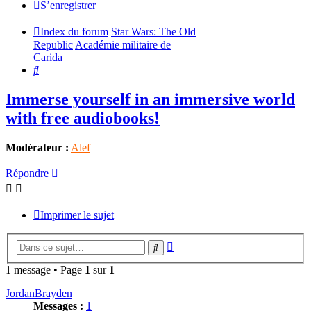
S’enregistrer
Index du forum
Star Wars: The Old
Republic
Académie militaire de
Carida
Rechercher
Immerse yourself in an immersive world
with free audiobooks!
Modérateur :
Alef
Répondre
Imprimer le sujet
Recherche
Rechercher
avancée
1 message • Page
1
sur
1
JordanBrayden
Messages :
1