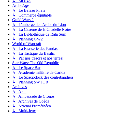
↳ MOBA
ArcheAge
↳ Le Bateau Pirate
↳ Commerce équitable
Guild Wars 2
↳ L'auberge de l'Arche du Lion
↳ La Caserne de la Citadelle Noire
↳ La Bibliothèque de Rata Sum
↳ Planning GW2
World of Warcraft
↳ La Brasserie des Pandas
↳ La Tactique du Basilic
↳ Par nos trésors et nos terres!
Star Wars: The Old Republic
↳ Le Space Bar
↳ Académie militaire de Carida
↳ Le Spaciodock des contrebandiers
↳ Planning SWTOR
Archives
↳ Aion
↳ Ambassade de Cronos
↳ Archives de Coéos
↳ Arsenal Prométhéen
↳ Multi-Jeux