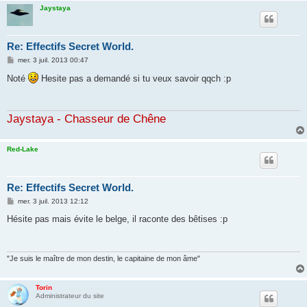
Jaystaya
Re: Effectifs Secret World.
M
mer. 3 juil. 2013 00:47
e
s
Noté
Hesite pas a demandé si tu veux savoir qqch :p
s
a
g
e
Jaystaya - Chasseur de Chêne
Red-Lake
Re: Effectifs Secret World.
M
mer. 3 juil. 2013 12:12
e
s
Hésite pas mais évite le belge, il raconte des bêtises :p
s
a
g
e
"Je suis le maître de mon destin, le capitaine de mon âme"
Torin
Administrateur du site