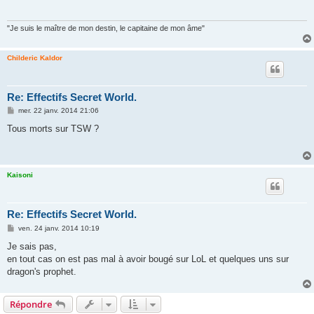
a
g
e
"Je suis le maître de mon destin, le capitaine de mon âme"
Childeric Kaldor
Re: Effectifs Secret World.
M
mer. 22 janv. 2014 21:06
e
s
Tous morts sur TSW ?
s
a
g
e
Kaisoni
Re: Effectifs Secret World.
M
ven. 24 janv. 2014 10:19
e
s
Je sais pas,
s
en tout cas on est pas mal à avoir bougé sur LoL et quelques uns sur
a
g
dragon's prophet.
e
Répondre