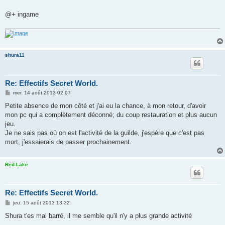
@+ ingame
shura11
Re: Effectifs Secret World.
M
mer. 14 août 2013 02:07
e
s
Petite absence de mon côté et j'ai eu la chance, à mon retour, d'avoir
s
mon pc qui a complètement déconné; du coup restauration et plus aucun
a
g
jeu.
e
Je ne sais pas où on est l'activité de la guilde, j'espère que c'est pas
mort, j'essaierais de passer prochainement.
Red-Lake
Re: Effectifs Secret World.
M
jeu. 15 août 2013 13:32
e
s
Shura t'es mal barré, il me semble qu'il n'y a plus grande activité
s