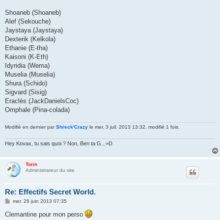
Shoaneb (Shoaneb)
Alef (Sekouche)
Jaystaya (Jaystaya)
Dexterik (Kelkola)
Ethanie (E-tha)
Kaisoni (K-Eth)
Idyridia (Wema)
Muselia (Muselia)
Shura (Schido)
Sigvard (Sisig)
Eraclès (JackDanielsCoc)
Omphale (Pina-colada)
Modifié en dernier par
Shreck'Crazy
le mer. 3 juil. 2013 13:32, modifié 1 fois.
Hey Kovax, tu sais quoi ? Non, Ben ta G...=D
Torin
Administrateur du site
Re: Effectifs Secret World.
M
mer. 26 juin 2013 07:35
e
s
Clemantine pour mon perso
s