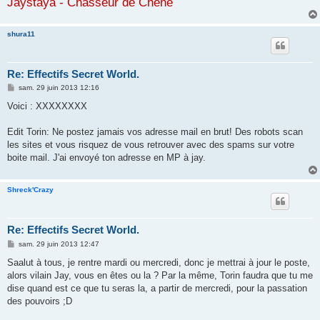
Jaystaya - Chasseur de Chêne
shura11
Re: Effectifs Secret World.
M
sam. 29 juin 2013 12:16
e
s
Voici : XXXXXXXX
s
a
g
Edit Torin: Ne postez jamais vos adresse mail en brut! Des robots scan
e
les sites et vous risquez de vous retrouver avec des spams sur votre
boite mail. J'ai envoyé ton adresse en MP à jay.
Shreck'Crazy
Re: Effectifs Secret World.
M
sam. 29 juin 2013 12:47
e
s
Saalut à tous, je rentre mardi ou mercredi, donc je mettrai à jour le poste,
s
alors vilain Jay, vous en êtes ou la ? Par la même, Torin faudra que tu me
a
g
dise quand est ce que tu seras la, a partir de mercredi, pour la passation
e
des pouvoirs ;D