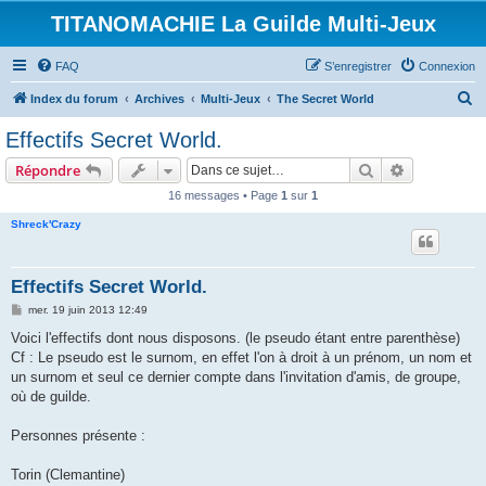
TITANOMACHIE La Guilde Multi-Jeux
FAQ
S’enregistrer
Connexion
R
Index du forum
Archives
Multi-Jeux
The Secret World
e
Effectifs Secret World.
c
Rechercher
Recherche 
Répondre
h
16 messages • Page
1
sur
1
e
Shreck'Crazy
r
c
h
Effectifs Secret World.
e
M
mer. 19 juin 2013 12:49
e
r
s
Voici l'effectifs dont nous disposons. (le pseudo étant entre parenthèse)
s
Cf : Le pseudo est le surnom, en effet l'on à droit à un prénom, un nom et
a
g
un surnom et seul ce dernier compte dans l'invitation d'amis, de groupe,
e
où de guilde.
Personnes présente :
Torin (Clemantine)