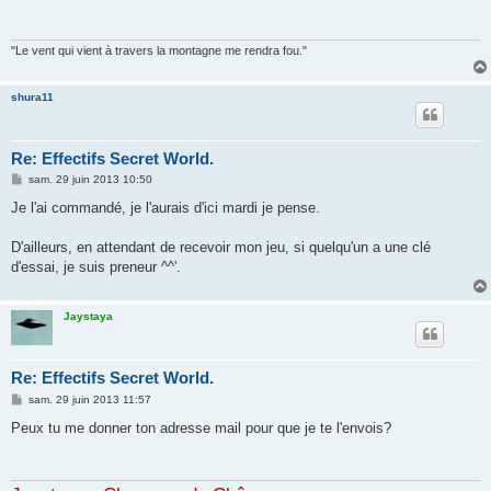
a
g
e
"Le vent qui vient à travers la montagne me rendra fou."
shura11
Re: Effectifs Secret World.
M
sam. 29 juin 2013 10:50
e
s
Je l'ai commandé, je l'aurais d'ici mardi je pense.
s
a
g
D'ailleurs, en attendant de recevoir mon jeu, si quelqu'un a une clé
e
d'essai, je suis preneur ^^'.
Jaystaya
Re: Effectifs Secret World.
M
sam. 29 juin 2013 11:57
e
s
Peux tu me donner ton adresse mail pour que je te l'envois?
s
a
g
e