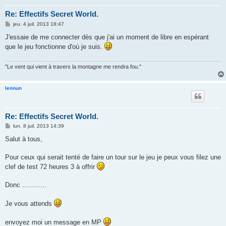
Re: Effectifs Secret World.
M
jeu. 4 juil. 2013 18:47
e
s
J'essaie de me connecter dès que j'ai un moment de libre en espérant
s
que le jeu fonctionne d'où je suis.
a
g
e
"Le vent qui vient à travers la montagne me rendra fou."
lennun
Re: Effectifs Secret World.
M
lun. 8 juil. 2013 14:39
e
s
Salut à tous,
s
a
g
Pour ceux qui serait tenté de faire un tour sur le jeu je peux vous filez une
e
clef de test 72 heures 3 à offrir
Donc ............
Je vous attends
envoyez moi un message en MP