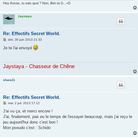
Hey Kovax, tu sais quoi ? Non, Ben ta G...=D
Jaystaya
Re: Effectifs Secret World.
M
dim. 30 juin 2013 21:33
e
s
Je te l'ai envoyé
s
a
g
e
Jaystaya - Chasseur de Chêne
shura11
Re: Effectifs Secret World.
M
mar. 2 juil. 2013 17:12
e
s
J'ai vu ça, et merci encore !
s
J'ai, finalement, pas eu le temps de l'essayer beaucoup, mais j'ai reçu le
a
g
jeu aujourd'hui donc c'est bon !
e
Mon pseudo c'est : Schido