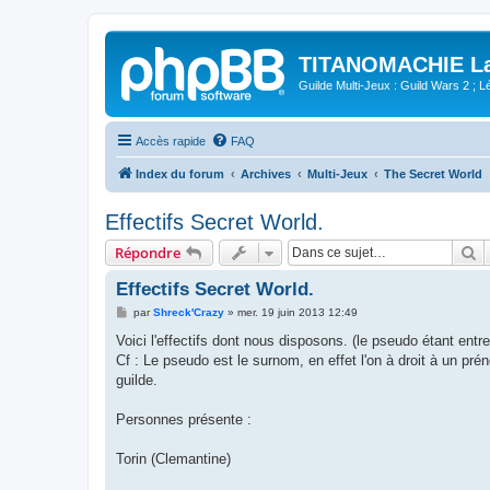
TITANOMACHIE La 
Guilde Multi-Jeux : Guild Wars 2 ; Lég
Accès rapide
FAQ
Index du forum
Archives
Multi-Jeux
The Secret World
Effectifs Secret World.
R
Répondre
Effectifs Secret World.
M
par
Shreck'Crazy
»
mer. 19 juin 2013 12:49
e
s
Voici l'effectifs dont nous disposons. (le pseudo étant entr
s
Cf : Le pseudo est le surnom, en effet l'on à droit à un pr
a
g
guilde.
e
Personnes présente :
Torin (Clemantine)