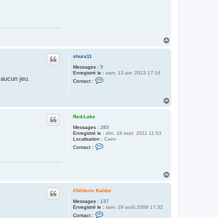
u
n
H
a
u
shura11
t
Messages :
5
Enregistré le :
sam. 13 avr. 2013 17:16
 aucun jeu.
C
Contact :
o
n
t
H
a
a
c
t
u
Red-Lake
e
t
r
Messages :
283
s
Enregistré le :
dim. 18 sept. 2011 11:53
h
Localisation :
Caen
u
C
Contact :
r
o
a
n
1
t
1
a
H
c
t
a
e
u
Childeric Kaldor
r
t
R
Messages :
137
e
Enregistré le :
sam. 29 août 2009 17:32
d
C
-
Contact :