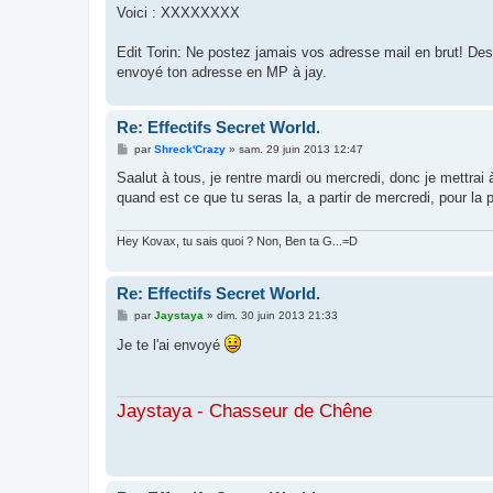
s
Voici : XXXXXXXX
s
a
g
Edit Torin: Ne postez jamais vos adresse mail en brut! Des
e
envoyé ton adresse en MP à jay.
Re: Effectifs Secret World.
M
par
Shreck'Crazy
»
sam. 29 juin 2013 12:47
e
s
Saalut à tous, je rentre mardi ou mercredi, donc je mettrai 
s
quand est ce que tu seras la, a partir de mercredi, pour la
a
g
e
Hey Kovax, tu sais quoi ? Non, Ben ta G...=D
Re: Effectifs Secret World.
M
par
Jaystaya
»
dim. 30 juin 2013 21:33
e
s
Je te l'ai envoyé
s
a
g
e
Jaystaya - Chasseur de Chêne