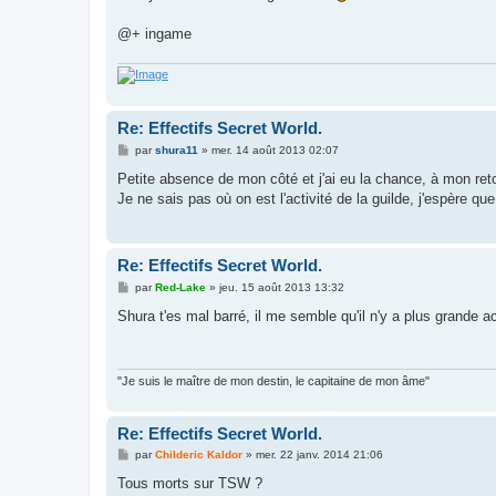
@+ ingame
Re: Effectifs Secret World.
M
par
shura11
»
mer. 14 août 2013 02:07
e
s
Petite absence de mon côté et j'ai eu la chance, à mon ret
s
Je ne sais pas où on est l'activité de la guilde, j'espère q
a
g
e
Re: Effectifs Secret World.
M
par
Red-Lake
»
jeu. 15 août 2013 13:32
e
s
Shura t'es mal barré, il me semble qu'il n'y a plus grande ac
s
a
g
e
"Je suis le maître de mon destin, le capitaine de mon âme"
Re: Effectifs Secret World.
M
par
Childeric Kaldor
»
mer. 22 janv. 2014 21:06
e
s
Tous morts sur TSW ?
s