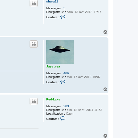
c
shura11
t
t
Messages :
5
e
Enregistré le :
sam. 13 avr. 2013 17:16
r
C
J
Contact :
o
a
n
y
t
s
a
t
H
c
a
a
t
y
u
e
a
t
r
s
h
u
r
a
Jaystaya
1
1
Messages :
406
Enregistré le :
mar. 17 avr. 2012 16:07
C
Contact :
o
n
H
t
a
a
u
c
Red-Lake
t
t
Messages :
283
e
Enregistré le :
dim. 18 sept. 2011 11:53
r
Localisation :
Caen
J
C
a
Contact :
o
y
n
s
t
t
a
a
H
c
y