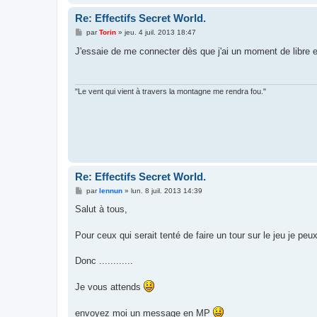
Re: Effectifs Secret World.
M
par
Torin
»
jeu. 4 juil. 2013 18:47
e
s
J'essaie de me connecter dès que j'ai un moment de libre e
s
a
g
e
"Le vent qui vient à travers la montagne me rendra fou."
Re: Effectifs Secret World.
M
par
lennun
»
lun. 8 juil. 2013 14:39
e
s
Salut à tous,
s
a
g
Pour ceux qui serait tenté de faire un tour sur le jeu je peu
e
Donc ............
Je vous attends
envoyez moi un message en MP