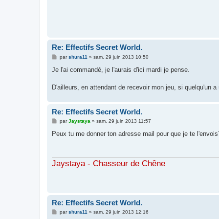
Re: Effectifs Secret World.
M
par
shura11
»
sam. 29 juin 2013 10:50
e
s
Je l'ai commandé, je l'aurais d'ici mardi je pense.
s
a
g
D'ailleurs, en attendant de recevoir mon jeu, si quelqu'un a 
e
Re: Effectifs Secret World.
M
par
Jaystaya
»
sam. 29 juin 2013 11:57
e
s
Peux tu me donner ton adresse mail pour que je te l'envois
s
a
g
e
Jaystaya - Chasseur de Chêne
Re: Effectifs Secret World.
M
par
shura11
»
sam. 29 juin 2013 12:16
e