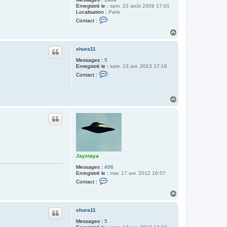
Enregistré le :
sam. 22 août 2009 17:01
Localisation :
Paris
C
Contact :
o
n
H
t
a
a
u
c
shura11
t
t
Messages :
5
e
Enregistré le :
sam. 13 avr. 2013 17:16
r
C
T
Contact :
o
o
n
r
t
i
a
n
H
c
a
t
u
e
t
r
s
h
u
r
a
Jaystaya
1
1
Messages :
406
Enregistré le :
mar. 17 avr. 2012 16:07
C
Contact :
o
n
H
t
a
a
u
c
shura11
t
t
Messages :
5
e