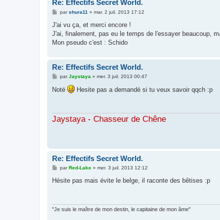
Re: Effectifs Secret World.
M
par
shura11
»
mar. 2 juil. 2013 17:12
e
s
J'ai vu ça, et merci encore !
s
J'ai, finalement, pas eu le temps de l'essayer beaucoup, mai
a
g
Mon pseudo c'est : Schido
e
Re: Effectifs Secret World.
M
par
Jaystaya
»
mer. 3 juil. 2013 00:47
e
s
Noté
Hesite pas a demandé si tu veux savoir qqch :p
s
a
g
e
Jaystaya - Chasseur de Chêne
Re: Effectifs Secret World.
M
par
Red-Lake
»
mer. 3 juil. 2013 12:12
e
s
Hésite pas mais évite le belge, il raconte des bêtises :p
s
a
g
e
"Je suis le maître de mon destin, le capitaine de mon âme"