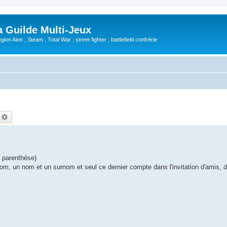
Guilde Multi-Jeux
ion Aion ; Steam ; Total War ; street fighter ; battlefield confrérie
echercher
Recherche avancée
e parenthèse)
énom, un nom et un surnom et seul ce dernier compte dans l'invitation d'amis, 