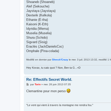
Shoaneb (Shoaneb)
Alef (Sekouche)
Jaystaya (Jaystaya)
Dexterik (Kelkola)
Ethanie (E-tha)
Kaisoni (K-Eth)
Idyridia (Wema)
Muselia (Muselia)
Shura (Schido)
Sigvard (Sisig)
Eraclès (JackDanielsCoc)
Omphale (Pina-colada)
Modifié en dernier par
Shreck'Crazy
le mer. 3 juil. 2013 13:32, modifié 1 f
Hey Kovax, tu sais quoi ? Non, Ben ta G...=D
Re: Effectifs Secret World.
M
par
Torin
»
mer. 26 juin 2013 07:35
e
s
Clemantine pour mon perso
s
a
g
e
"Le vent qui vient à travers la montagne me rendra fou."