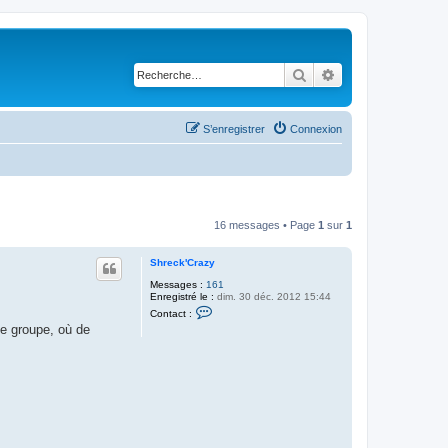
Rechercher
Recherche avancé
S’enregistrer
Connexion
16 messages • Page
1
sur
1
Shreck'Crazy
Messages :
161
Enregistré le :
dim. 30 déc. 2012 15:44
C
Contact :
o
de groupe, où de
n
t
a
c
t
e
r
S
h
r