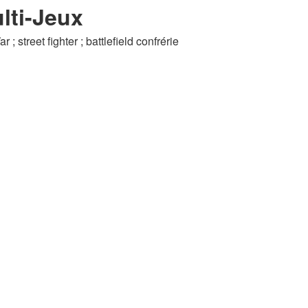
lti-Jeux
; street fighter ; battlefield confrérie