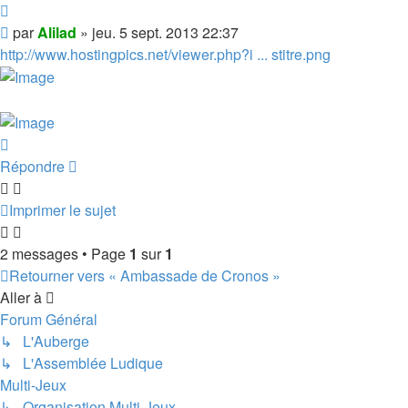
Citer
Message
par
Alilad
»
jeu. 5 sept. 2013 22:37
http://www.hostingpics.net/viewer.php?i ... stitre.png
Haut
Répondre
Imprimer le sujet
2 messages • Page
1
sur
1
Retourner vers « Ambassade de Cronos »
Aller à
Forum Général
↳ L'Auberge
↳ L'Assemblée Ludique
Multi-Jeux
↳ Organisation Multi-Jeux