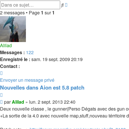
Recherche
Rechercher
avancée
2 messages • Page
1
sur
1
Alilad
Messages :
122
Enregistré le :
sam. 19 sept. 2009 20:19
Contact :
Contacter
Alilad
Envoyer un message privé
Nouvelles dans Aion est 5.8 patch
Citer
Message
par
Alilad
»
lun. 2 sept. 2013 22:40
Deux nouvelle classe , le gunner(Perso Dégats avec des gun ou
+La sortie de la 4.0 avec nouvelle map,stuff,nouveau térritoire