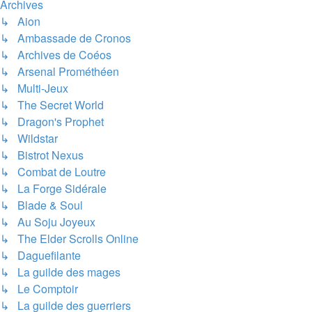
Archives
↳ Aion
↳ Ambassade de Cronos
↳ Archives de Coéos
↳ Arsenal Prométhéen
↳ Multi-Jeux
↳ The Secret World
↳ Dragon's Prophet
↳ Wildstar
↳ Bistrot Nexus
↳ Combat de Loutre
↳ La Forge Sidérale
↳ Blade & Soul
↳ Au Soju Joyeux
↳ The Elder Scrolls Online
↳ Daguefilante
↳ La guilde des mages
↳ Le Comptoir
↳ La guilde des guerriers