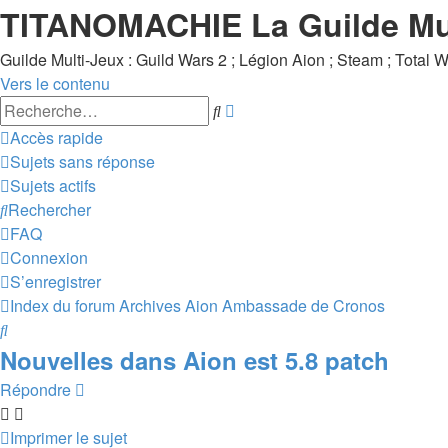
TITANOMACHIE La Guilde Mu
Guilde Multi-Jeux : Guild Wars 2 ; Légion Aion ; Steam ; Total War 
Vers le contenu
Recherche
Rechercher
avancée
Accès rapide
Sujets sans réponse
Sujets actifs
Rechercher
FAQ
Connexion
S’enregistrer
Index du forum
Archives
Aion
Ambassade de Cronos
Rechercher
Nouvelles dans Aion est 5.8 patch
Répondre
Imprimer le sujet