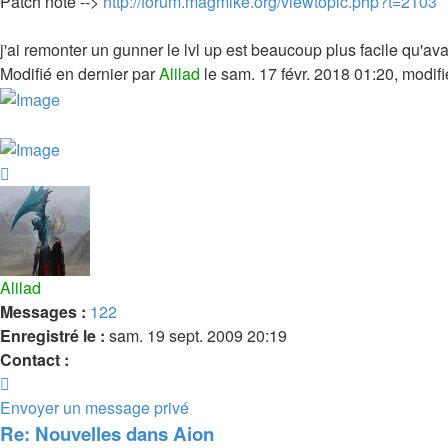
Patch note -->
http://forum.magmike.org/viewtopic.php?t=2103
j'ai remonter un gunner le lvl up est beaucoup plus facile qu'ava
Modifié en dernier par
Alilad
le sam. 17 févr. 2018 01:20, modifié
Haut
Alilad
Messages :
122
Enregistré le :
sam. 19 sept. 2009 20:19
Contact :
Contacter
Alilad
Envoyer un message privé
Re: Nouvelles dans Aion