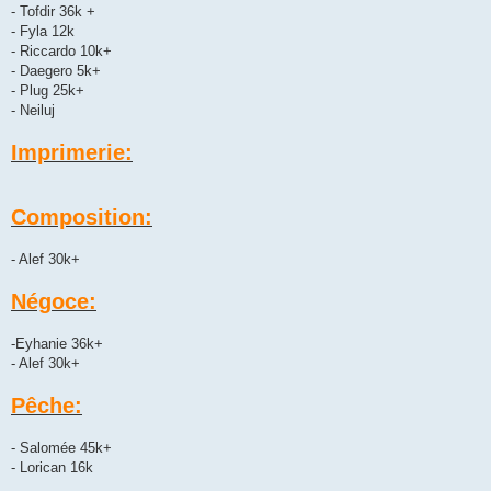
- Tofdir 36k +
- Fyla 12k
- Riccardo 10k+
- Daegero 5k+
- Plug 25k+
- Neiluj
Imprimerie:
Composition:
- Alef 30k+
Négoce:
-Eyhanie 36k+
- Alef 30k+
Pêche:
- Salomée 45k+
- Lorican 16k