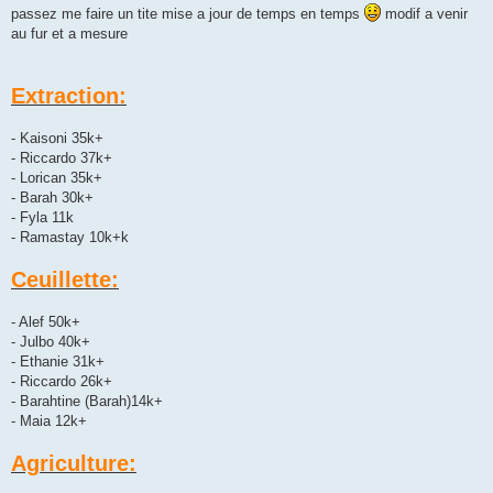
passez me faire un tite mise a jour de temps en temps
modif a venir
au fur et a mesure
Extraction:
- Kaisoni 35k+
- Riccardo 37k+
- Lorican 35k+
- Barah 30k+
- Fyla 11k
- Ramastay 10k+k
Ceuillette:
- Alef 50k+
- Julbo 40k+
- Ethanie 31k+
- Riccardo 26k+
- Barahtine (Barah)14k+
- Maia 12k+
Agriculture: