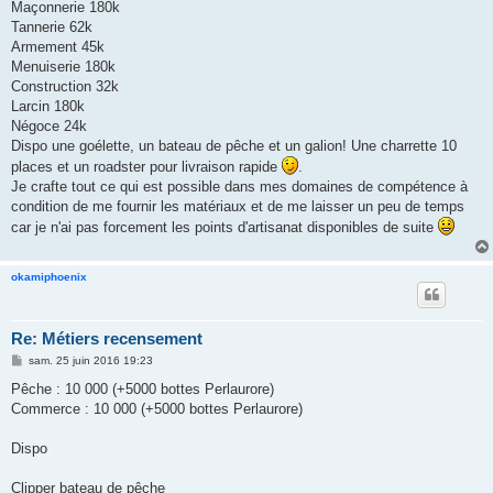
Maçonnerie 180k
Tannerie 62k
Armement 45k
Menuiserie 180k
Construction 32k
Larcin 180k
Négoce 24k
Dispo une goélette, un bateau de pêche et un galion! Une charrette 10
places et un roadster pour livraison rapide
.
Je crafte tout ce qui est possible dans mes domaines de compétence à
condition de me fournir les matériaux et de me laisser un peu de temps
car je n'ai pas forcement les points d'artisanat disponibles de suite
okamiphoenix
Re: Métiers recensement
M
sam. 25 juin 2016 19:23
e
s
Pêche : 10 000 (+5000 bottes Perlaurore)
s
Commerce : 10 000 (+5000 bottes Perlaurore)
a
g
e
Dispo
Clipper bateau de pêche