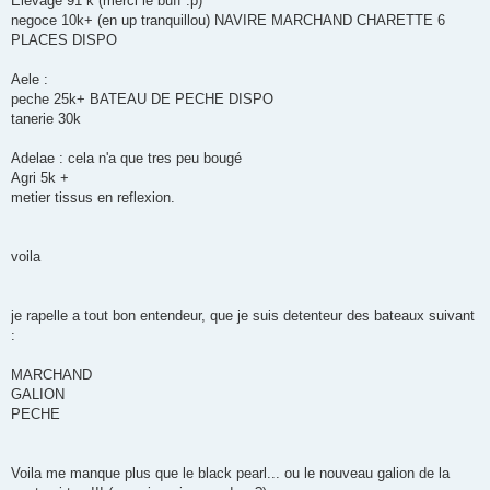
Elevage 91 k (merci le buff :p)
negoce 10k+ (en up tranquillou) NAVIRE MARCHAND CHARETTE 6
PLACES DISPO
Aele :
peche 25k+ BATEAU DE PECHE DISPO
tanerie 30k
Adelae : cela n'a que tres peu bougé
Agri 5k +
metier tissus en reflexion.
voila
je rapelle a tout bon entendeur, que je suis detenteur des bateaux suivant
:
MARCHAND
GALION
PECHE
Voila me manque plus que le black pearl... ou le nouveau galion de la