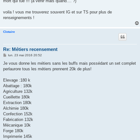
mort qui tue !!! (a venir mais quand.... ?)
voila ! vous me trouverez souvent IG et sur TS pour plus de
renseignements !
Clotaire
Re: Métiers recensement
M
lun. 23 mai 2016 20:52
e
s
Je vous donne les métiers sans les buffs mais possédant un set complet
s
perlaurore tous les métiers prennent 20k de plus!
a
g
e
Elevage :180 k
Abattage : 180k
Agriculture 132k
Cueillette 180k
Extraction 180k
Alchimie 180k
Confection 152k
Fabrication 132k
Mécanique 10k
Forge 180k
Imprimerie 145k