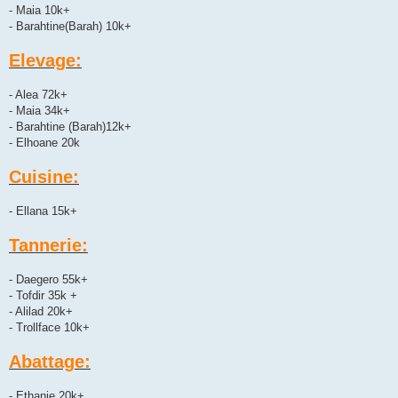
- Maia 10k+
- Barahtine(Barah) 10k+
Elevage:
- Alea 72k+
- Maia 34k+
- Barahtine (Barah)12k+
- Elhoane 20k
Cuisine:
- Ellana 15k+
Tannerie:
- Daegero 55k+
- Tofdir 35k +
- Alilad 20k+
- Trollface 10k+
Abattage:
- Ethanie 20k+