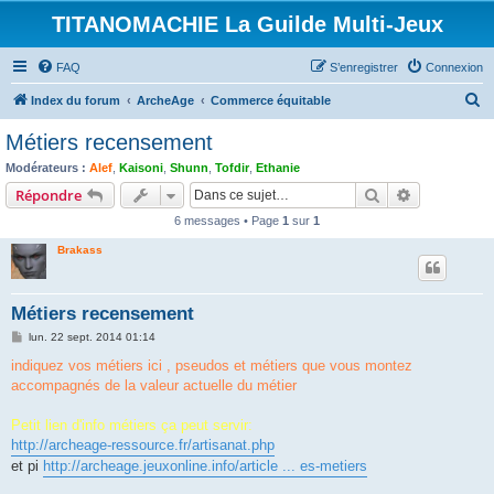
TITANOMACHIE La Guilde Multi-Jeux
FAQ
S’enregistrer
Connexion
R
Index du forum
ArcheAge
Commerce équitable
e
Métiers recensement
c
Modérateurs :
Alef
,
Kaisoni
,
Shunn
,
Tofdir
,
Ethanie
h
Rechercher
Recherche 
Répondre
e
6 messages • Page
1
sur
1
r
Brakass
c
h
Métiers recensement
e
M
lun. 22 sept. 2014 01:14
r
e
s
indiquez vos métiers ici , pseudos et métiers que vous montez
s
accompagnés de la valeur actuelle du métier
a
g
e
Petit lien d'info métiers ça peut servir:
http://archeage-ressource.fr/artisanat.php
et pi
http://archeage.jeuxonline.info/article ... es-metiers