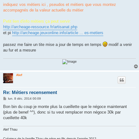
indiquez vos métiers ici , pseudos et métiers que vous montez
accompagnés de la valeur actuelle du métier
Petit lien d'info métiers ça peut servir:
http://archeage-ressource.fr/artisanat.php
et pi
http://archeage.jeuxonline.info/article ... es-metiers
passez me faire un tite mise a jour de temps en temps
modif a venir
au fur et a mesure
Alef
Re: Métiers recensement
M
lun. 8 déc. 2014 00:09
e
s
Bon bin du coup je monte plus la cueillette que le négoce maintenant
s
(plus de benef ^^), donc si tu veut remplacer mon négoce 30k par
a
g
cueillette 40k
e
Alef Thau
Créateur de la famille Thau de père en fils depuis l'année 2012.