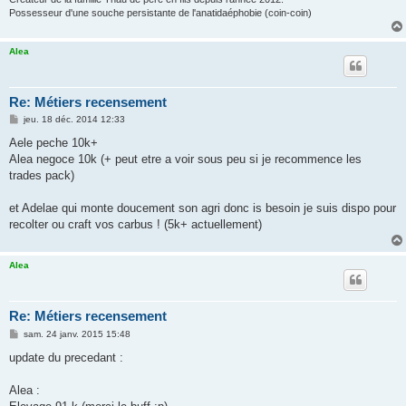
Possesseur d'une souche persistante de l'anatidaéphobie (coin-coin)
Alea
Re: Métiers recensement
M
jeu. 18 déc. 2014 12:33
e
s
Aele peche 10k+
s
Alea negoce 10k (+ peut etre a voir sous peu si je recommence les
a
g
trades pack)
e
et Adelae qui monte doucement son agri donc is besoin je suis dispo pour
recolter ou craft vos carbus ! (5k+ actuellement)
Alea
Re: Métiers recensement
M
sam. 24 janv. 2015 15:48
e
s
update du precedant :
s
a
g
Alea :
e