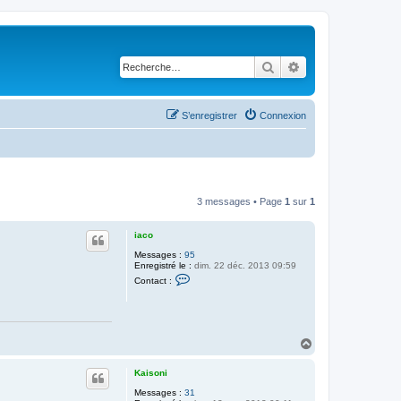
Rechercher
Recherche avancé
S’enregistrer
Connexion
3 messages • Page
1
sur
1
iaco
Messages :
95
Enregistré le :
dim. 22 déc. 2013 09:59
C
Contact :
o
n
t
a
c
t
H
e
a
r
u
i
Kaisoni
t
a
Messages :
31
c