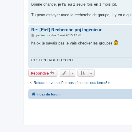
s
Bonne chance, je l'ai eu 1 seule fois en 1 mois xd.
s
a
g
Tu peux essayer avec la recherche de groupe, il y en a qui 
e
Re: [Fief] Recherche pnj Ingénieur
M
par
iaco
»
dim. 3 mai 2015 17:44
e
s
ha ok je savais pas je vais checker les groupes
s
a
g
e
C'EST UN TROU DU COIN !
Répondre
Retourner vers « Par nos trésors et nos terres! »
Index du forum