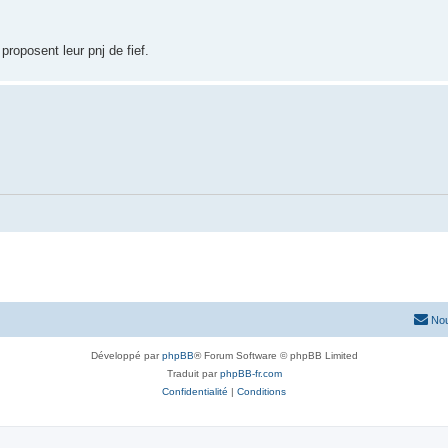
proposent leur pnj de fief.
Nou
Développé par
phpBB
® Forum Software © phpBB Limited
Traduit par
phpBB-fr.com
Confidentialité
|
Conditions