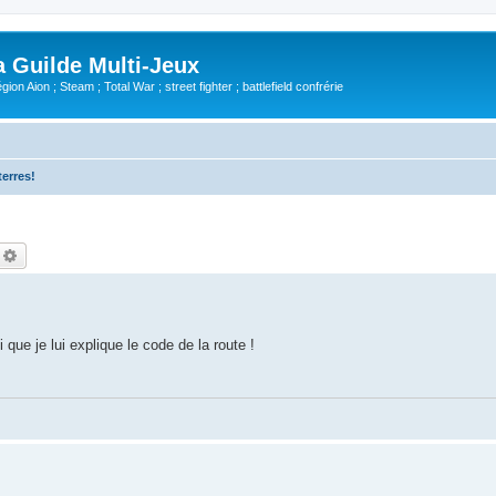
Guilde Multi-Jeux
ion Aion ; Steam ; Total War ; street fighter ; battlefield confrérie
terres!
echercher
Recherche avancée
 que je lui explique le code de la route !