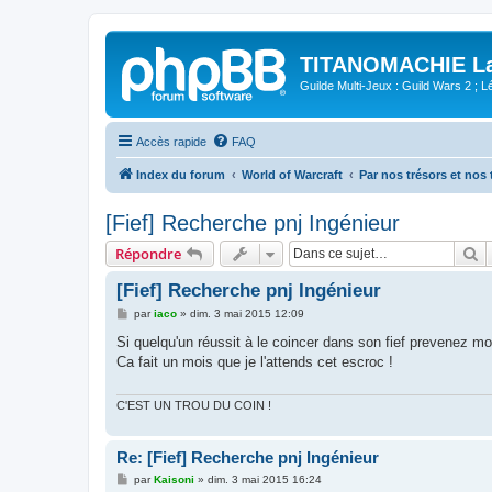
TITANOMACHIE La 
Guilde Multi-Jeux : Guild Wars 2 ; Lég
Accès rapide
FAQ
Index du forum
World of Warcraft
Par nos trésors et nos 
[Fief] Recherche pnj Ingénieur
R
Répondre
[Fief] Recherche pnj Ingénieur
M
par
iaco
»
dim. 3 mai 2015 12:09
e
s
Si quelqu'un réussit à le coincer dans son fief prevenez moi
s
Ca fait un mois que je l'attends cet escroc !
a
g
e
C'EST UN TROU DU COIN !
Re: [Fief] Recherche pnj Ingénieur
M
par
Kaisoni
»
dim. 3 mai 2015 16:24
e