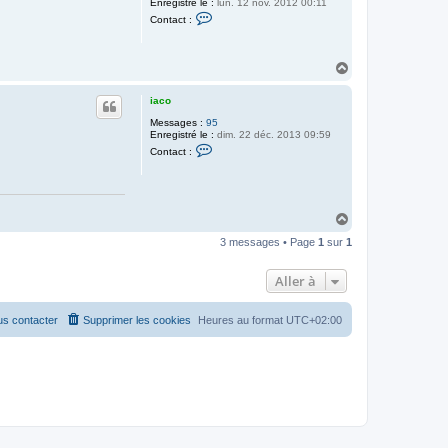
Enregistré le :
lun. 12 nov. 2012 00:11
o
C
Contact :
o
n
t
a
H
c
a
t
u
e
iaco
t
r
K
Messages :
95
a
Enregistré le :
dim. 22 déc. 2013 09:59
C
i
Contact :
o
s
n
o
t
n
a
i
c
H
t
e
a
r
3 messages • Page
1
sur
1
u
i
t
a
c
Aller à
o
s contacter
Supprimer les cookies
Heures au format
UTC+02:00